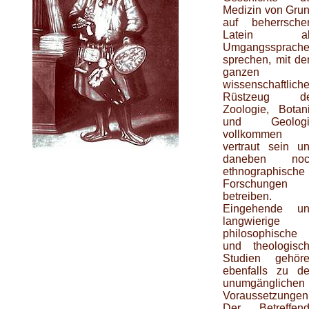
Medizin von Gru
auf beherrsche
Latein al
Umgangssprach
sprechen, mit d
ganzen
wissenschaftlich
Rüstzeug de
Zoologie, Botan
und Geologi
vollkommen
vertraut sein u
daneben noc
ethnographische
Forschungen
betreiben.
Eingehende u
langwierige
philosophische
und theologisc
Studien gehör
ebenfalls zu d
unumgänglichen
Voraussetzungen
Der Betreffen