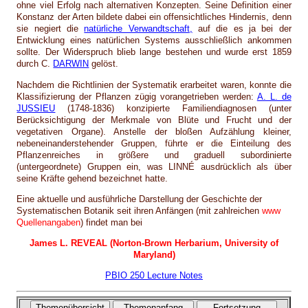
ohne viel Erfolg nach alternativen Konzepten. Seine Definition einer
Konstanz der Arten bildete dabei ein offensichtliches Hindernis, denn
sie negiert die
natürliche Verwandtschaft,
auf die es ja bei der
Entwicklung eines natürlichen Systems ausschließlich ankommen
sollte. Der Widerspruch blieb lange bestehen und wurde erst 1859
durch C.
DARWIN
gelöst.
Nachdem die Richtlinien der Systematik erarbeitet waren, konnte die
Klassifizierung der Pflanzen zügig vorangetrieben werden:
A. L. de
JUSSIEU
(1748-1836) konzipierte Familiendiagnosen (unter
Berücksichtigung der Merkmale von Blüte und Frucht und der
vegetativen Organe). Anstelle der bloßen Aufzählung kleiner,
nebeneinanderstehender Gruppen, führte er die Einteilung des
Pflanzenreiches in größere und graduell subordinierte
(untergeordnete) Gruppen ein, was LINNÉ ausdrücklich als über
seine Kräfte gehend bezeichnet hatte.
Eine aktuelle und ausführliche Darstellung der Geschichte der
Systematischen Botanik seit ihren Anfängen (mit zahlreichen
www
Quellenangaben
) findet man bei
James L. REVEAL (Norton-Brown Herbarium, University of
Maryland)
PBIO 250 Lecture Notes