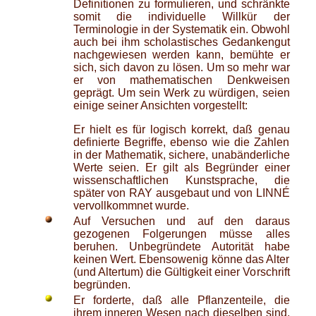
Definitionen zu formulieren, und schränkte
somit die individuelle Willkür der
Terminologie in der Systematik ein. Obwohl
auch bei ihm scholastisches Gedankengut
nachgewiesen werden kann, bemühte er
sich, sich davon zu lösen. Um so mehr war
er von mathematischen Denkweisen
geprägt. Um sein Werk zu würdigen, seien
einige seiner Ansichten vorgestellt:
Er hielt es für logisch korrekt, daß genau
definierte Begriffe, ebenso wie die Zahlen
in der Mathematik, sichere, unabänderliche
Werte seien. Er gilt als Begründer einer
wissenschaftlichen Kunstsprache, die
später von RAY ausgebaut und von LINNÉ
vervollkommnet wurde.
Auf Versuchen und auf den daraus
gezogenen Folgerungen müsse alles
beruhen. Unbegründete Autorität habe
keinen Wert. Ebensowenig könne das Alter
(und Altertum) die Gültigkeit einer Vorschrift
begründen.
Er forderte, daß alle Pflanzenteile, die
ihrem inneren Wesen nach dieselben sind,