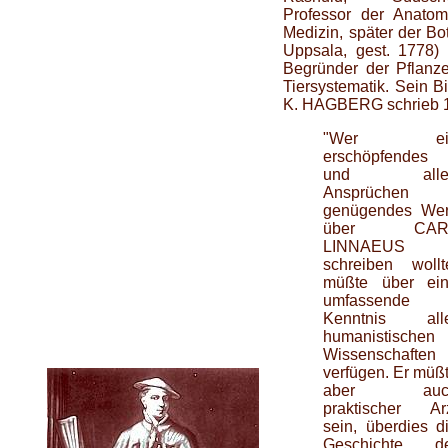
Professor der Anato
Medizin, später der Bo
Uppsala, gest. 1778) g
Begründer der Pflanz
Tiersystematik. Sein B
K. HAGBERG schrieb 
"Wer ei
erschöpfendes
und alle
Ansprüchen
genügendes We
über CAR
LINNAEUS
schreiben wollt
müßte über ei
umfassende
Kenntnis all
humanistischen
Wissenschaften
verfügen. Er müß
aber auc
praktischer Ar
sein, überdies d
Geschichte d