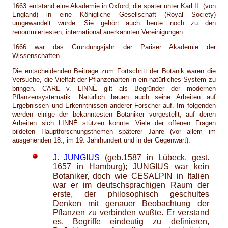
1663 entstand eine Akademie in Oxford, die später unter Karl II. (von
England) in eine Königliche Gesellschaft (Royal Society)
umgewandelt wurde. Sie gehört auch heute noch zu den
renommiertesten, international anerkannten Vereinigungen.
1666 war das Gründungsjahr der Pariser Akademie der
Wissenschaften.
Die entscheidenden Beiträge zum Fortschritt der Botanik waren die
Versuche, die Vielfalt der Pflanzenarten in ein natürliches System zu
bringen. CARL v. LINNÉ gilt als Begründer der modernen
Pflanzensystematik. Natürlich bauen auch seine Arbeiten auf
Ergebnissen und Erkenntnissen anderer Forscher auf. Im folgenden
werden einige der bekanntesten Botaniker vorgestellt, auf deren
Arbeiten sich LINNÉ stützen konnte. Viele der offenen Fragen
bildeten Hauptforschungsthemen späterer Jahre (vor allem im
ausgehenden 18., im 19. Jahrhundert und in der Gegenwart).
J. JUNGIUS
(geb.1587 in Lübeck, gest.
1657 in Hamburg); JUNGIUS war kein
Botaniker, doch wie CESALPIN in Italien
war er im deutschsprachigen Raum der
erste, der philosophisch geschultes
Denken mit genauer Beobachtung der
Pflanzen zu verbinden wußte. Er verstand
es, Begriffe eindeutig zu definieren,