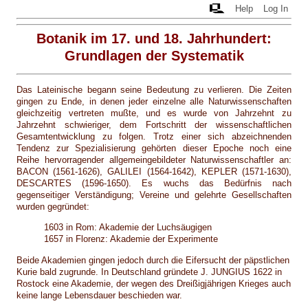
Help
Log In
Botanik im 17. und 18. Jahrhundert:
Grundlagen der Systematik
Das Lateinische begann seine Bedeutung zu verlieren. Die Zeiten
gingen zu Ende, in denen jeder einzelne alle Naturwissenschaften
gleichzeitig vertreten mußte, und es wurde von Jahrzehnt zu
Jahrzehnt schwieriger, dem Fortschritt der wissenschaftlichen
Gesamtentwicklung zu folgen. Trotz einer sich abzeichnenden
Tendenz zur Spezialisierung gehörten dieser Epoche noch eine
Reihe hervorragender allgemeingebildeter Naturwissenschaftler an:
BACON (1561-1626), GALILEI (1564-1642), KEPLER (1571-1630),
DESCARTES (1596-1650). Es wuchs das Bedürfnis nach
gegenseitiger Verständigung; Vereine und gelehrte Gesellschaften
wurden gegründet:
1603 in Rom: Akademie der Luchsäugigen
1657 in Florenz: Akademie der Experimente
Beide Akademien gingen jedoch durch die Eifersucht der päpstlichen
Kurie bald zugrunde. In Deutschland gründete J. JUNGIUS 1622 in
Rostock eine Akademie, der wegen des Dreißigjährigen Krieges auch
keine lange Lebensdauer beschieden war.