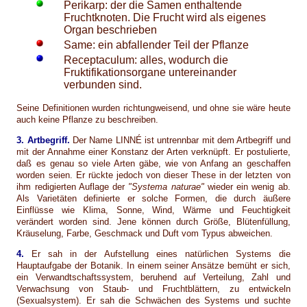
Perikarp: der die Samen enthaltende
Fruchtknoten. Die Frucht wird als eigenes
Organ beschrieben
Same: ein abfallender Teil der Pflanze
Receptaculum: alles, wodurch die
Fruktifikationsorgane untereinander
verbunden sind.
Seine Definitionen wurden richtungweisend, und ohne sie wäre heute
auch keine Pflanze zu beschreiben.
3. Artbegriff.
Der Name LINNÉ ist untrennbar mit dem Artbegriff und
mit der Annahme einer Konstanz der Arten verknüpft. Er postulierte,
daß es genau so viele Arten gäbe, wie von Anfang an geschaffen
worden seien. Er rückte jedoch von dieser These in der letzten von
ihm redigierten Auflage der
"Systema naturae"
wieder ein wenig ab.
Als Varietäten definierte er solche Formen, die durch äußere
Einflüsse wie Klima, Sonne, Wind, Wärme und Feuchtigkeit
verändert worden sind. Jene können durch Größe, Blütenfüllung,
Kräuselung, Farbe, Geschmack und Duft vom Typus abweichen.
4.
Er sah in der Aufstellung eines natürlichen Systems die
Hauptaufgabe der Botanik. In einem seiner Ansätze bemüht er sich,
ein Verwandtschaftssystem, beruhend auf Verteilung, Zahl und
Verwachsung von Staub- und Fruchtblättern, zu entwickeln
(Sexualsystem). Er sah die Schwächen des Systems und suchte