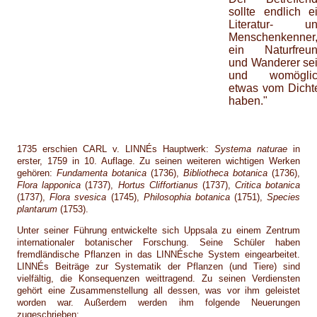
sollte endlich e
Literatur- u
Menschenkenner
ein Naturfreu
und Wanderer se
und womögli
etwas vom Dicht
haben."
1735 erschien CARL v. LINNÉs Hauptwerk:
Systema naturae
in
erster, 1759 in 10. Auflage. Zu seinen weiteren wichtigen Werken
gehören:
Fundamenta botanica
(1736),
Bibliotheca botanica
(1736),
Flora lapponica
(1737),
Hortus Cliffortianus
(1737),
Critica botanica
(1737),
Flora svesica
(1745),
Philosophia botanica
(1751),
Species
plantarum
(1753).
Unter seiner Führung entwickelte sich Uppsala zu einem Zentrum
internationaler botanischer Forschung. Seine Schüler haben
fremdländische Pflanzen in das LINNÉsche System eingearbeitet.
LINNÉs Beiträge zur Systematik der Pflanzen (und Tiere) sind
vielfältig, die Konsequenzen weittragend. Zu seinen Verdiensten
gehört eine Zusammenstellung all dessen, was vor ihm geleistet
worden war. Außerdem werden ihm folgende Neuerungen
zugeschrieben: