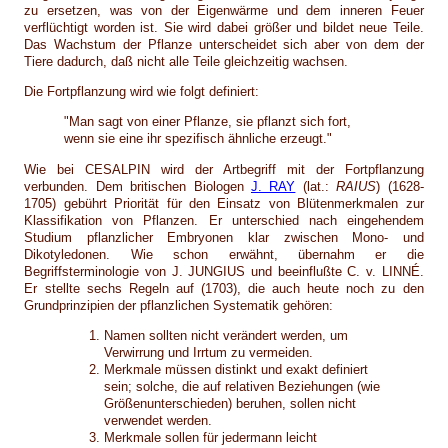
zu ersetzen, was von der Eigenwärme und dem inneren Feuer
verflüchtigt worden ist. Sie wird dabei größer und bildet neue Teile.
Das Wachstum der Pflanze unterscheidet sich aber von dem der
Tiere dadurch, daß nicht alle Teile gleichzeitig wachsen.
Die Fortpflanzung wird wie folgt definiert:
"Man sagt von einer Pflanze, sie pflanzt sich fort,
wenn sie eine ihr spezifisch ähnliche erzeugt."
Wie bei CESALPIN wird der Artbegriff mit der Fortpflanzung
verbunden. Dem britischen Biologen
J. RAY
(lat.:
RAIUS
) (1628-
1705) gebührt Priorität für den Einsatz von Blütenmerkmalen zur
Klassifikation von Pflanzen. Er unterschied nach eingehendem
Studium pflanzlicher Embryonen klar zwischen Mono- und
Dikotyledonen. Wie schon erwähnt, übernahm er die
Begriffsterminologie von J. JUNGIUS und beeinflußte C. v. LINNÉ.
Er stellte sechs Regeln auf (1703), die auch heute noch zu den
Grundprinzipien der pflanzlichen Systematik gehören:
Namen sollten nicht verändert werden, um
Verwirrung und Irrtum zu vermeiden.
Merkmale müssen distinkt und exakt definiert
sein; solche, die auf relativen Beziehungen (wie
Größenunterschieden) beruhen, sollen nicht
verwendet werden.
Merkmale sollen für jedermann leicht