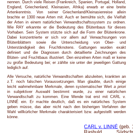
nennen. Durch viele Reisen (Frankreich, Spanien, Portugal, Holland,
England, Griechenland, Kleinasien, Afrika) erwarb er eine breite
Artenkenntnis. Von seiner Griechenland/Kleinasienreise allein
brachte er 1300 neue Arten mit. Auch er bemühte sich, die Vielfalt
der Arten in einem natürlichen Verwandtschaftssystem zu ordnen.
Wie RAY erkannte er die Bedeutung des Blütenbaus für dieses
Vorhaben. Sein System stützte sich auf die Form der Blütenkrone.
Dabei konzentrierte er sich vor allem auf Verwachsungen von
Blütenblättern sowie die Unterscheidung von Ober- und
Unterständigkeit des Fruchtknotens. Gattungen wurden exakt
definiert und die Diagnosen durch detaillierte Zeichnungen des
Blüten- und Fruchtbaus illustriert. Den einzelnen Arten maß er keine
zu große Bedeutung bei; er zählte sie unter der jeweiligen Gattung
lediglich auf.
Alle Versuche, natürliche Verwandtschaften abzuleiten, krankten an
z.T. noch falschen Voraussetzungen. Man glaubte, durch einige
leicht wahrnehmbare Merkmale, deren systematischer Wert
a priori
in subjektiver Auswahl bestimmt wurde, zu einer natürlichen
Verwandtschaft zu kommen. Eine Wende trat erst mit CARL v.
LINNÉ ein. Er machte deutlich, daß es ein natürliches System
geben müsse, das aber nicht nach den bisherigen Verfahren der
Wahl willkürlicher Merkmale charakterisiert bzw. aufgestellt werden
könne.
CARL v. LINNÉ
(geb. 
Rashuld, Südschw