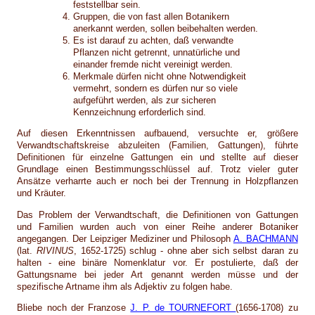
feststellbar sein.
Gruppen, die von fast allen Botanikern
anerkannt werden, sollen beibehalten werden.
Es ist darauf zu achten, daß verwandte
Pflanzen nicht getrennt, unnatürliche und
einander fremde nicht vereinigt werden.
Merkmale dürfen nicht ohne Notwendigkeit
vermehrt, sondern es dürfen nur so viele
aufgeführt werden, als zur sicheren
Kennzeichnung erforderlich sind.
Auf diesen Erkenntnissen aufbauend, versuchte er, größere
Verwandtschaftskreise abzuleiten (Familien, Gattungen), führte
Definitionen für einzelne Gattungen ein und stellte auf dieser
Grundlage einen Bestimmungsschlüssel auf. Trotz vieler guter
Ansätze verharrte auch er noch bei der Trennung in Holzpflanzen
und Kräuter.
Das Problem der Verwandtschaft, die Definitionen von Gattungen
und Familien wurden auch von einer Reihe anderer Botaniker
angegangen. Der Leipziger Mediziner und Philosoph
A. BACHMANN
(lat.
RIVINUS
, 1652-1725) schlug - ohne aber sich selbst daran zu
halten - eine binäre Nomenklatur vor. Er postulierte, daß der
Gattungsname bei jeder Art genannt werden müsse und der
spezifische Artname ihm als Adjektiv zu folgen habe.
Bliebe noch der Franzose
J. P. de TOURNEFORT
(1656-1708) zu