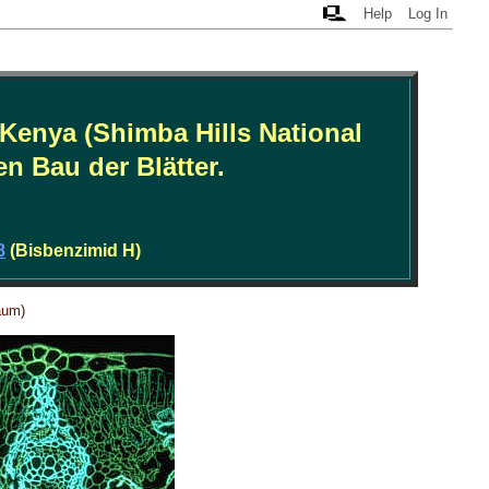
Help
Log In
Kenya (Shimba Hills National
n Bau der Blätter.
8
(Bisbenzimid H)
aum)