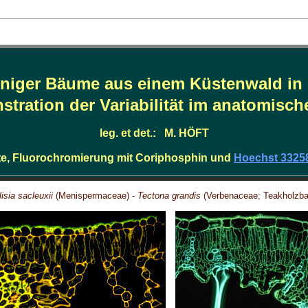
einiger Bäume aus einem Küstenwald in 
stration der Variabilität im anatomische
leg. et det.: M. HÖFT
e, Fluorochromierung mit Coriphosphin und
Hoechst 3325
lisia sacleuxii
(Menispermaceae) -
Tectona grandis
(Verbenaceae; Teakholzb