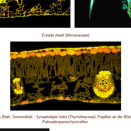
Entada rhedii
(Mimosaceae)
 Blatt, Sonnenblatt -
Synaptolepis kirkii
(Thymeleaceae): Papillen an der Blat
Palisadenparenchymzellen.