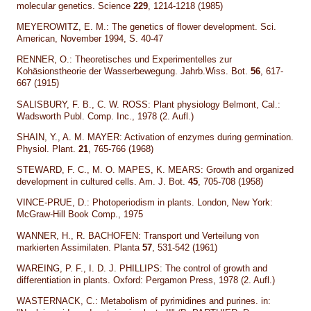
molecular genetics. Science
229
, 1214-1218 (1985)
MEYEROWITZ, E. M.: The genetics of flower development. Sci.
American, November 1994, S. 40-47
RENNER, O.: Theoretisches und Experimentelles zur
Kohäsionstheorie der Wasserbewegung. Jahrb.Wiss. Bot.
56
, 617-
667 (1915)
SALISBURY, F. B., C. W. ROSS: Plant physiology Belmont, Cal.:
Wadsworth Publ. Comp. Inc., 1978 (2. Aufl.)
SHAIN, Y., A. M. MAYER: Activation of enzymes during germination.
Physiol. Plant.
21
, 765-766 (1968)
STEWARD, F. C., M. O. MAPES, K. MEARS: Growth and organized
development in cultured cells. Am. J. Bot.
45
, 705-708 (1958)
VINCE-PRUE, D.: Photoperiodism in plants. London, New York:
McGraw-Hill Book Comp., 1975
WANNER, H., R. BACHOFEN: Transport und Verteilung von
markierten Assimilaten. Planta
57
, 531-542 (1961)
WAREING, P. F., I. D. J. PHILLIPS: The control of growth and
differentiation in plants. Oxford: Pergamon Press, 1978 (2. Aufl.)
WASTERNACK, C.: Metabolism of pyrimidines and purines. in: