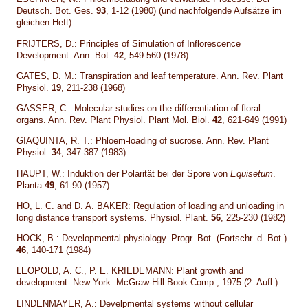
Deutsch. Bot. Ges.
93
, 1-12 (1980) (und nachfolgende Aufsätze im
gleichen Heft)
FRIJTERS, D.: Principles of Simulation of Inflorescence
Development. Ann. Bot.
42
, 549-560 (1978)
GATES, D. M.: Transpiration and leaf temperature. Ann. Rev. Plant
Physiol.
19
, 211-238 (1968)
GASSER, C.: Molecular studies on the differentiation of floral
organs. Ann. Rev. Plant Physiol. Plant Mol. Biol.
42
, 621-649 (1991)
GIAQUINTA, R. T.: Phloem-loading of sucrose. Ann. Rev. Plant
Physiol.
34
, 347-387 (1983)
HAUPT, W.: Induktion der Polarität bei der Spore von
Equisetum
.
Planta
49
, 61-90 (1957)
HO, L. C. and D. A. BAKER: Regulation of loading and unloading in
long distance transport systems. Physiol. Plant.
56
, 225-230 (1982)
HOCK, B.: Developmental physiology. Progr. Bot. (Fortschr. d. Bot.)
46
, 140-171 (1984)
LEOPOLD, A. C., P. E. KRIEDEMANN: Plant growth and
development. New York: McGraw-Hill Book Comp., 1975 (2. Aufl.)
LINDENMAYER, A.: Develpmental systems without cellular