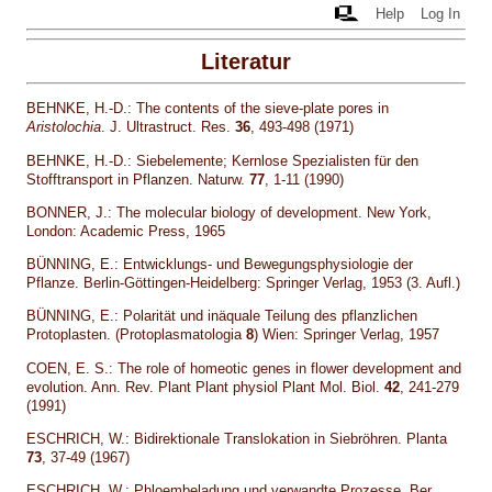
Help
Log In
Literatur
BEHNKE, H.-D.: The contents of the sieve-plate pores in
Aristolochia
. J. Ultrastruct. Res.
36
, 493-498 (1971)
BEHNKE, H.-D.: Siebelemente; Kernlose Spezialisten für den
Stofftransport in Pflanzen. Naturw.
77
, 1-11 (1990)
BONNER, J.: The molecular biology of development. New York,
London: Academic Press, 1965
BÜNNING, E.: Entwicklungs- und Bewegungsphysiologie der
Pflanze. Berlin-Göttingen-Heidelberg: Springer Verlag, 1953 (3. Aufl.)
BÜNNING, E.: Polarität und inäquale Teilung des pflanzlichen
Protoplasten. (Protoplasmatologia
8
) Wien: Springer Verlag, 1957
COEN, E. S.: The role of homeotic genes in flower development and
evolution. Ann. Rev. Plant Plant physiol Plant Mol. Biol.
42
, 241-279
(1991)
ESCHRICH, W.: Bidirektionale Translokation in Siebröhren. Planta
73
, 37-49 (1967)
ESCHRICH, W.: Phloembeladung und verwandte Prozesse. Ber