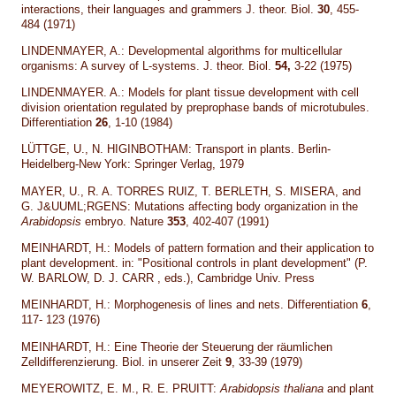
interactions, their languages and grammers J. theor. Biol.
30
, 455-
484 (1971)
LINDENMAYER, A.: Developmental algorithms for multicellular
organisms: A survey of L-systems. J. theor. Biol.
54,
3-22 (1975)
LINDENMAYER. A.: Models for plant tissue development with cell
division orientation regulated by preprophase bands of microtubules.
Differentiation
26
, 1-10 (1984)
LÜTTGE, U., N. HIGINBOTHAM: Transport in plants. Berlin-
Heidelberg-New York: Springer Verlag, 1979
MAYER, U., R. A. TORRES RUIZ, T. BERLETH, S. MISERA, and
G. J&UUML;RGENS: Mutations affecting body organization in the
Arabidopsis
embryo. Nature
353
, 402-407 (1991)
MEINHARDT, H.: Models of pattern formation and their application to
plant development. in: "Positional controls in plant development" (P.
W. BARLOW, D. J. CARR , eds.), Cambridge Univ. Press
MEINHARDT, H.: Morphogenesis of lines and nets. Differentiation
6
,
117- 123 (1976)
MEINHARDT, H.: Eine Theorie der Steuerung der räumlichen
Zelldifferenzierung. Biol. in unserer Zeit
9
, 33-39 (1979)
MEYEROWITZ, E. M., R. E. PRUITT:
Arabidopsis thaliana
and plant