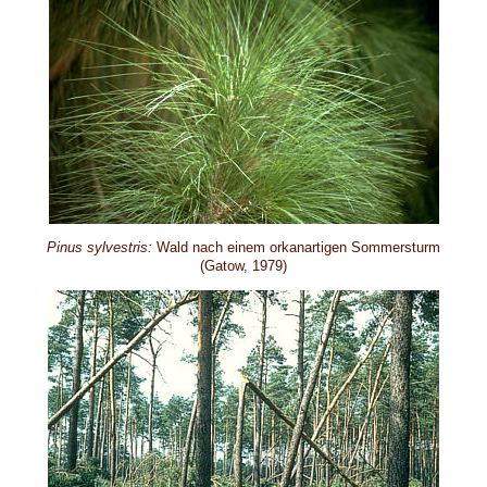
Pinus sylvestris:
Wald nach einem orkanartigen Sommersturm
(Gatow, 1979)