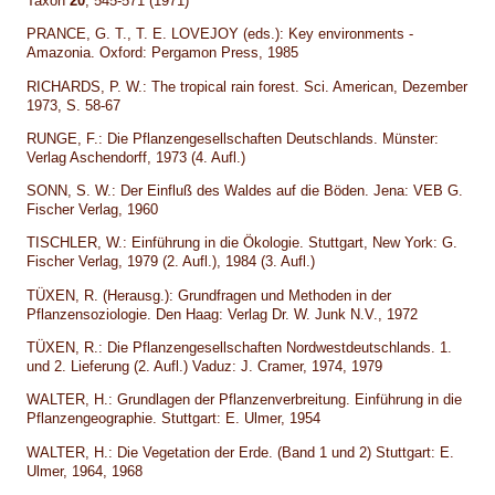
Taxon
20
, 545-571 (1971)
PRANCE, G. T., T. E. LOVEJOY (eds.): Key environments -
Amazonia. Oxford: Pergamon Press, 1985
RICHARDS, P. W.: The tropical rain forest. Sci. American, Dezember
1973, S. 58-67
RUNGE, F.: Die Pflanzengesellschaften Deutschlands. Münster:
Verlag Aschendorff, 1973 (4. Aufl.)
SONN, S. W.: Der Einfluß des Waldes auf die Böden. Jena: VEB G.
Fischer Verlag, 1960
TISCHLER, W.: Einführung in die Ökologie. Stuttgart, New York: G.
Fischer Verlag, 1979 (2. Aufl.), 1984 (3. Aufl.)
TÜXEN, R. (Herausg.): Grundfragen und Methoden in der
Pflanzensoziologie. Den Haag: Verlag Dr. W. Junk N.V., 1972
TÜXEN, R.: Die Pflanzengesellschaften Nordwestdeutschlands. 1.
und 2. Lieferung (2. Aufl.) Vaduz: J. Cramer, 1974, 1979
WALTER, H.: Grundlagen der Pflanzenverbreitung. Einführung in die
Pflanzengeographie. Stuttgart: E. Ulmer, 1954
WALTER, H.: Die Vegetation der Erde. (Band 1 und 2) Stuttgart: E.
Ulmer, 1964, 1968