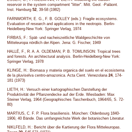
reservoir in the system compartment "litter". Mitt. Geol. -Paläont.
Inst. Hamburg
52
, 39-58 (1982)
FARNWORTH, E. G., F. B. GOLLEY (eds.): Fragile ecosystems.
Evaluation of research and applications in the neotropis. Berlin-
Heidelberg-New York: Springer Verlag, 1974
FIRBAS, F.: Spät- und nacheiszeitliche Waldgeschichte von
Mitteleuropa nördlich der Alpen. Jena: G. Fischer, 1949
HALLÉ, F., R. A. A. OLDEMAN, P. B. TOMLINSON: Tropical trees
and forests. An architectural analysis. Berlin-Heidelberg-New York:
Springer Verlag, 1978
KLINGE, H.: Biomasa y materia organica del suelo en el ecosistema
de la pluviselva centro-amazonica. Acta Cient. Venezolana
24
, 174-
181 (1973)
LIETH, H.: Versuch einer kartographischen Darstellung der
Produktivität der Pflanzendecke auf der Erde. Wiesbaden: Max
Steiner Verlag, 1964 (Geographisches Taschenbuch, 1964/65, S. 72-
80)
MARTIUS, C. F. P. Flora brasiliensis. München: Oldenbourg 1840-
1906; 40 Bände. Das umfangreichste Werk der botanischen Literatur.
NIKLFELD, H.: Bericht über die Kartierung der Flora Mitteleuropas.