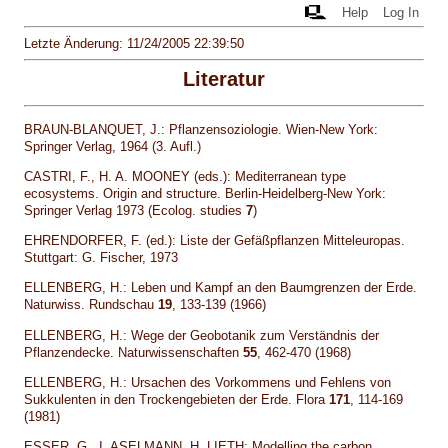
Help
Log In
Letzte Änderung: 11/24/2005 22:39:50
Literatur
BRAUN-BLANQUET, J.: Pflanzensoziologie. Wien-New York:
Springer Verlag, 1964 (3. Aufl.)
CASTRI, F., H. A. MOONEY (eds.): Mediterranean type
ecosystems. Origin and structure. Berlin-Heidelberg-New York:
Springer Verlag 1973 (Ecolog. studies
7
)
EHRENDORFER, F. (ed.): Liste der Gefäßpflanzen Mitteleuropas.
Stuttgart: G. Fischer, 1973
ELLENBERG, H.: Leben und Kampf an den Baumgrenzen der Erde.
Naturwiss. Rundschau
19
, 133-139 (1966)
ELLENBERG, H.: Wege der Geobotanik zum Verständnis der
Pflanzendecke. Naturwissenschaften
55
, 462-470 (1968)
ELLENBERG, H.: Ursachen des Vorkommens und Fehlens von
Sukkulenten in den Trockengebieten der Erde. Flora
171
, 114-169
(1981)
ESSER, G., I. ASELMANN, H. LIETH: Modelling the carbon