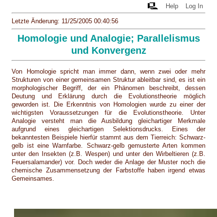
Help
Log In
Letzte Änderung: 11/25/2005 00:40:56
Homologie und Analogie; Parallelismus
und Konvergenz
Von Homologie spricht man immer dann, wenn zwei oder mehr
Strukturen von einer gemeinsamen Struktur ableitbar sind, es ist ein
morphologischer Begriff, der ein Phänomen beschreibt, dessen
Deutung und Erklärung durch die Evolutionstheorie möglich
geworden ist. Die Erkenntnis von Homologien wurde zu einer der
wichtigsten Voraussetzungen für die Evolutionstheorie. Unter
Analogie versteht man die Ausbildung gleichartiger Merkmale
aufgrund eines gleichartigen Selektionsdrucks. Eines der
bekanntesten Beispiele hierfür stammt aus dem Tierreich: Schwarz-
gelb ist eine Warnfarbe. Schwarz-gelb gemusterte Arten kommen
unter den Insekten (z.B. Wespen) und unter den Wirbeltieren (z.B.
Feuersalamander) vor. Doch weder die Anlage der Muster noch die
chemische Zusammensetzung der Farbstoffe haben irgend etwas
Gemeinsames.