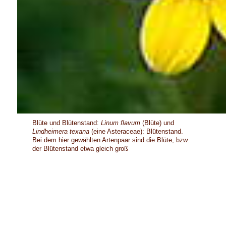
Blüte und Blütenstand:
Linum flavum
(Blüte) und
Lindheimera texana
(eine Asteraceae): Blütenstand.
Bei dem hier gewählten Artenpaar sind die Blüte, bzw.
der Blütenstand etwa gleich groß
Eine vergleichbare Situation findet man bei der Betrachtung der
Thalli von Chlorophyta (
Ulva lactuca
, links) und Rhodophyta
(
Porphyra umbellicalis
, rechts). Herbarexemplare aus dem
Helgoländer Felswatt (August 1961).