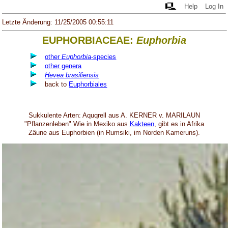
Help
Log In
Letzte Änderung: 11/25/2005 00:55:11
EUPHORBIACEAE:
Euphorbia
other
Euphorbia
-species
other genera
Hevea brasiliensis
back to
Euphorbiales
Sukkulente Arten: Aquqrell aus A. KERNER v. MARILAUN
"Pflanzenleben" Wie in Mexiko aus
Kakteen
, gibt es in Afrika
Zäune aus Euphorbien (in Rumsiki, im Norden Kameruns).