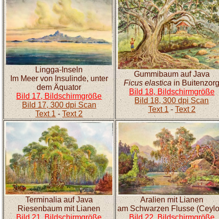
Lingga-Inseln
Gummibaum auf Java
Im Meer von Insulinde, unter
Ficus elastica
in Buitenzor
dem Äquator
Bild 18, Bildschirmgröße
Bild 17, Bildschirmgröße
Bild 18, 300 dpi Scan
Bild 17, 300 dpi Scan
Text 1
-
Text 2
Text 1
-
Text 2
Terminalia auf Java
Aralien mit Lianen
Riesenbaum mit Lianen
am Schwarzen Flusse (Ceylo
Bild 21, Bildschirmgröße
Bild 22, Bildschirmgröße