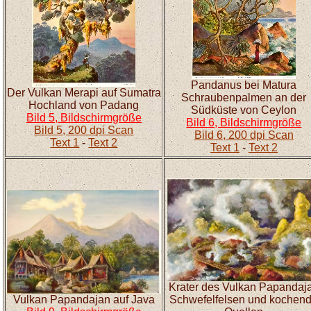
Pandanus bei Matura
Der Vulkan Merapi auf Sumatra
Schraubenpalmen an der
Hochland von Padang
Südküste von Ceylon
Bild 5, Bildschirmgröße
Bild 6, Bildschirmgröße
Bild 5, 200 dpi Scan
Bild 6, 200 dpi Scan
Text 1
-
Text 2
Text 1
-
Text 2
Krater des Vulkan Papandaj
Vulkan Papandajan auf Java
Schwefelfelsen und kochen