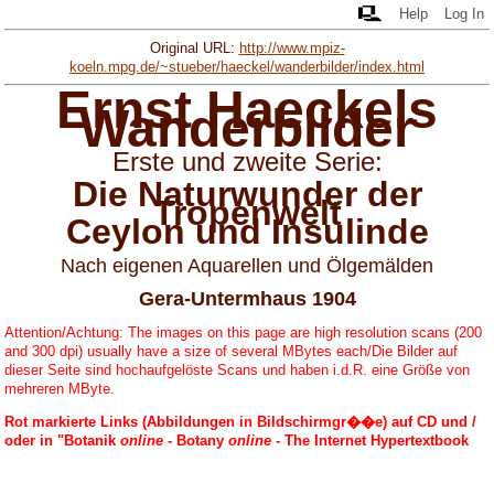
Help
Log In
Original URL:
http://www.mpiz-
koeln.mpg.de/~stueber/haeckel/wanderbilder/index.html
Ernst Haeckels
Wanderbilder
Erste und zweite Serie:
Die Naturwunder der
Tropenwelt
Ceylon und Insulinde
Nach eigenen Aquarellen und Ölgemälden
Gera-Untermhaus 1904
Attention/Achtung: The images on this page are high resolution scans (200
and 300 dpi) usually have a size of several MBytes each/Die Bilder auf
dieser Seite sind hochaufgelöste Scans und haben i.d.R. eine Größe von
mehreren MByte.
Rot markierte Links (Abbildungen in Bildschirmgr��e) auf CD und /
oder in "Botanik
online
- Botany
online
- The Internet Hypertextbook