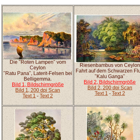
Die "Roten Lampen" vom
Riesenbambus von Ceylon
Ceylon
Fahrt auf dem Schwarzen Fl
"Ratu Pana", Laterit-Felsen bei
"Kalu Ganga"
Belligemma.
Bild 2, Bildschirmgröße
Bild 1, Bildschirmgröße
Bild 2, 200 dpi Scan
Bild 1, 200 dpi Scan
Text 1
-
Text 2
Text 1
-
Text 2