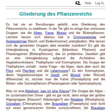
Help
Log In
Gliederung des Pflanzenreichs
Es hat nie an Bemühungen gefehlt, eine Gliederung des
Pflanzenreichs zu etablieren. In der Tat gibt es einige klar umrissene
Gruppen wie die
Algen
,
Farne
,
Moose
und die Blütenpflanzen.
Letztere lassen sich ebenso klar in
Gymnospermae
und
Angiospermae
(Nackt- und Bedecktsamer) untergliedern. Wie lassen
sich die genannten Gruppen aber einander zuordnen? Es gibt die
Untergliederung in Kryptogamen (blütenlose Pflanzen) und
Phanerogamen (Blütenpflanzen), das ist problemlos. Daneben gibt
es eine Untergliederung aufgrund der Architektur des
Vegetationskörpers: Thallophyten und Kormophyten. Die Gruppe der
Thallophyten umfaßt - keine Frage - die Algen, dann aber auch die
Pilze
und
Flechten
und die
Lebermoose
? Zu den Kormophyten,
deren Vegetationskörper in
Sproß
und
Wurzel
(oder Rhizoid)
differenziert ist, rechnet man die Farne (Pteridophyta) und die
Blüten- oder Samenpflanzen (Phanerogamen oder Spermatophyta).
Was ist eine
Abteilung, was ist eine Klasse
? Die Gruppe der Algen -
im systematischen Sinne - gibt es gar nicht, denn einige der großen
Algengruppen (Klassen? Abteilungen?) wie
Rotalgen
(Rhodophyta),
Grünalgen
(Chlorophyta), oder
Braunalgen
(Phaeophyta) sind nicht
auf einen gemeinsamen Vorfahr zurückzuführen, die
Blaualgen