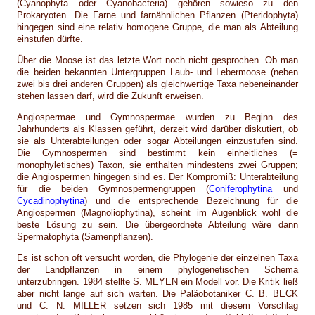
(Cyanophyta oder Cyanobacteria) gehören sowieso zu den
Prokaryoten. Die Farne und farnähnlichen Pflanzen (Pteridophyta)
hingegen sind eine relativ homogene Gruppe, die man als Abteilung
einstufen dürfte.
Über die Moose ist das letzte Wort noch nicht gesprochen. Ob man
die beiden bekannten Untergruppen Laub- und Lebermoose (neben
zwei bis drei anderen Gruppen) als gleichwertige Taxa nebeneinander
stehen lassen darf, wird die Zukunft erweisen.
Angiospermae und Gymnospermae wurden zu Beginn des
Jahrhunderts als Klassen geführt, derzeit wird darüber diskutiert, ob
sie als Unterabteilungen oder sogar Abteilungen einzustufen sind.
Die Gymnospermen sind bestimmt kein einheitliches (=
monophyletisches) Taxon, sie enthalten mindestens zwei Gruppen;
die Angiospermen hingegen sind es. Der Kompromiß: Unterabteilung
für die beiden Gymnospermengruppen (
Coniferophytina
und
Cycadinophytina
) und die entsprechende Bezeichnung für die
Angiospermen (Magnoliophytina), scheint im Augenblick wohl die
beste Lösung zu sein. Die übergeordnete Abteilung wäre dann
Spermatophyta (Samenpflanzen).
Es ist schon oft versucht worden, die Phylogenie der einzelnen Taxa
der Landpflanzen in einem phylogenetischen Schema
unterzubringen. 1984 stellte S. MEYEN ein Modell vor. Die Kritik ließ
aber nicht lange auf sich warten. Die Paläobotaniker C. B. BECK
und C. N. MILLER setzen sich 1985 mit diesem Vorschlag