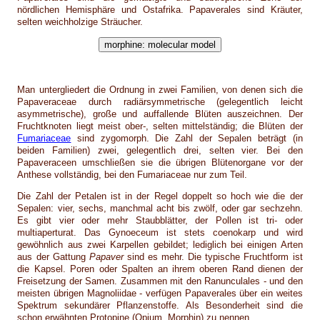
nördlichen Hemisphäre und Ostafrika. Papaverales sind Kräuter,
selten weichholzige Sträucher.
Man untergliedert die Ordnung in zwei Familien, von denen sich die
Papaveraceae durch radiärsymmetrische (gelegentlich leicht
asymmetrische), große und auffallende Blüten auszeichnen. Der
Fruchtknoten liegt meist ober-, selten mittelständig; die Blüten der
Fumariaceae
sind zygomorph. Die Zahl der Sepalen beträgt (in
beiden Familien) zwei, gelegentlich drei, selten vier. Bei den
Papaveraceen umschließen sie die übrigen Blütenorgane vor der
Anthese vollständig, bei den Fumariaceae nur zum Teil.
Die Zahl der Petalen ist in der Regel doppelt so hoch wie die der
Sepalen: vier, sechs, manchmal acht bis zwölf, oder gar sechzehn.
Es gibt vier oder mehr Staubblätter, der Pollen ist tri- oder
multiaperturat. Das Gynoeceum ist stets coenokarp und wird
gewöhnlich aus zwei Karpellen gebildet; lediglich bei einigen Arten
aus der Gattung
Papaver
sind es mehr. Die typische Fruchtform ist
die Kapsel. Poren oder Spalten an ihrem oberen Rand dienen der
Freisetzung der Samen. Zusammen mit den Ranunculales - und den
meisten übrigen Magnoliidae - verfügen Papaverales über ein weites
Spektrum sekundärer Pflanzenstoffe. Als Besonderheit sind die
schon erwähnten Protopine (Opium, Morphin) zu nennen.