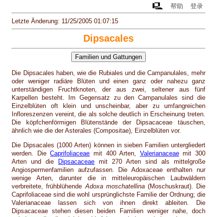
帮助
登录
Letzte Änderung: 11/25/2005 01:07:15
Dipsacales
Die Dipsacales haben, wie die Rubiales und die Campanulales, mehr
oder weniger radiäre Blüten und einen ganz oder nahezu ganz
unterständigen Fruchtknoten, der aus zwei, seltener aus fünf
Karpellen besteht. Im Gegensatz zu den Campanulales sind die
Einzelblüten oft klein und unscheinbar, aber zu umfangreichen
Infloreszenzen vereint, die als solche deutlich in Erscheinung treten.
Die köpfchenförmigen Blütenstände der Dipsacaceae täuschen,
ähnlich wie die der Asterales (Compositae), Einzelblüten vor.
Die Dipsacales (1000 Arten) können in sieben Familien untergliedert
werden. Die
Caprifoliaceae
mit 400 Arten,
Valerianaceae
mit 300
Arten und die
Dipsacaceae
mit 270 Arten sind als mittelgroße
Angiospermenfamilien aufzufassen. Die Adoxaceae enthalten nur
wenige Arten, darunter die in mitteleuropäischen Laubwäldern
verbreitete, frühblühende
Adoxa moschatellina
(Moschuskraut). Die
Caprifoliaceae sind die wohl ursprünglichste Familie der Ordnung; die
Valerianaceae lassen sich von ihnen direkt ableiten. Die
Dipsacaceae stehen diesen beiden Familien weniger nahe, doch