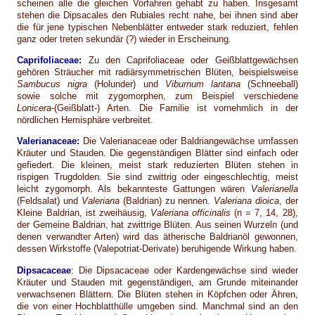
scheinen alle die gleichen Vorfahren gehabt zu haben. Insgesamt
stehen die Dipsacales den Rubiales recht nahe, bei ihnen sind aber
die für jene typischen Nebenblätter entweder stark reduziert, fehlen
ganz oder treten sekundär (?) wieder in Erscheinung.
Caprifoliaceae:
Zu den Caprifoliaceae oder Geißblattgewächsen
gehören Sträucher mit radiärsymmetrischen Blüten, beispielsweise
Sambucus nigra
(Holunder) und
Viburnum lantana
(Schneeball)
sowie solche mit zygomorphen, zum Beispiel verschiedene
Lonicera
-(Geißblatt-) Arten. Die Familie ist vornehmlich in der
nördlichen Hemisphäre verbreitet.
Valerianaceae:
Die Valerianaceae oder Baldriangewächse umfassen
Kräuter und Stauden. Die gegenständigen Blätter sind einfach oder
gefiedert. Die kleinen, meist stark reduzierten Blüten stehen in
rispigen Trugdolden. Sie sind zwittrig oder eingeschlechtig, meist
leicht zygomorph. Als bekannteste Gattungen wären
Valerianella
(Feldsalat) und
Valeriana
(Baldrian) zu nennen.
Valeriana dioica
, der
Kleine Baldrian, ist zweihäusig,
Valeriana officinalis
(n = 7, 14, 28),
der Gemeine Baldrian, hat zwittrige Blüten. Aus seinen Wurzeln (und
denen verwandter Arten) wird das ätherische Baldrianöl gewonnen,
dessen Wirkstoffe (Valepotriat-Derivate) beruhigende Wirkung haben.
Dipsacaceae
:
Die Dipsacaceae oder Kardengewächse sind wieder
Kräuter und Stauden mit gegenständigen, am Grunde miteinander
verwachsenen Blättern. Die Blüten stehen in Köpfchen oder Ähren,
die von einer Hochblatthülle umgeben sind. Manchmal sind an den