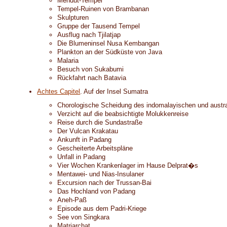
Mendut-Tempel
Tempel-Ruinen von Brambanan
Skulpturen
Gruppe der Tausend Tempel
Ausflug nach Tjilatjap
Die Blumeninsel Nusa Kembangan
Plankton an der Südküste von Java
Malaria
Besuch von Sukabumi
Rückfahrt nach Batavia
Achtes Capitel
. Auf der Insel Sumatra
Chorologische Scheidung des indomalayischen und austr
Verzicht auf die beabsichtigte Molukkenreise
Reise durch die Sundastraße
Der Vulcan Krakatau
Ankunft in Padang
Gescheiterte Arbeitspläne
Unfall in Padang
Vier Wochen Krankenlager im Hause Delprat�s
Mentawei- und Nias-Insulaner
Excursion nach der Trussan-Bai
Das Hochland von Padang
Aneh-Paß
Episode aus dem Padri-Kriege
See von Singkara
Matriarchat