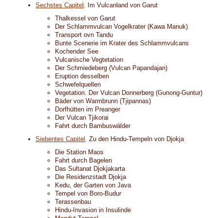
Sechstes Capitel
. Im Vulcanland von Garut
Thalkessel von Garut
Der Schlammvulcan Vogelkrater (Kawa Manuk)
Transport ovn Tandu
Bunte Scenerie im Krater des Schlammvulcans
Kochender See
Vulcanische Vegtetation
Der Schmiedeberg (Vulcan Papandajan)
Eruption desselben
Schwefelquellen
Vegetation. Der Vulcan Donnerberg (Gunong-Guntur)
Bäder von Warmbrunn (Tjipannas)
Dorfhütten im Preanger
Der Vulcan Tjikorai
Fahrt durch Bambuswälder
Siebentes Capitel
. Zu den Hindu-Tempeln von Djokja
Die Station Maos
Fahrt durch Bagelen
Das Sultanat Djokjakarta
Die Residenzstadt Djokja
Kedu, der Garten von Java
Tempel von Boro-Budur
Terassenbau
Hindu-Invasion in Insulinde