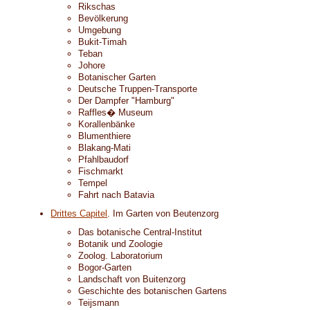
Rikschas
Bevölkerung
Umgebung
Bukit-Timah
Teban
Johore
Botanischer Garten
Deutsche Truppen-Transporte
Der Dampfer "Hamburg"
Raffles� Museum
Korallenbänke
Blumenthiere
Blakang-Mati
Pfahlbaudorf
Fischmarkt
Tempel
Fahrt nach Batavia
Drittes Capitel
. Im Garten von Beutenzorg
Das botanische Central-Institut
Botanik und Zoologie
Zoolog. Laboratorium
Bogor-Garten
Landschaft von Buitenzorg
Geschichte des botanischen Gartens
Teijsmann