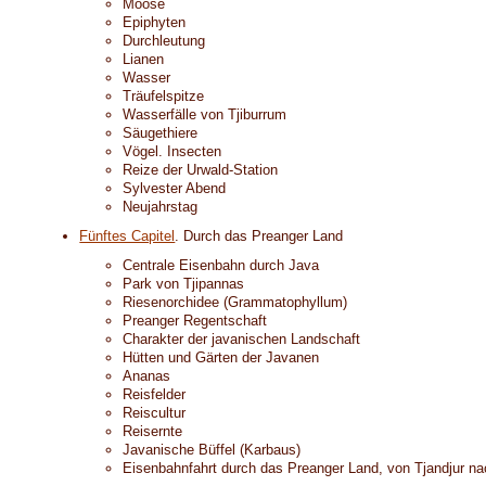
Moose
Epiphyten
Durchleutung
Lianen
Wasser
Träufelspitze
Wasserfälle von Tjiburrum
Säugethiere
Vögel. Insecten
Reize der Urwald-Station
Sylvester Abend
Neujahrstag
Fünftes Capitel
. Durch das Preanger Land
Centrale Eisenbahn durch Java
Park von Tjipannas
Riesenorchidee (Grammatophyllum)
Preanger Regentschaft
Charakter der javanischen Landschaft
Hütten und Gärten der Javanen
Ananas
Reisfelder
Reiscultur
Reisernte
Javanische Büffel (Karbaus)
Eisenbahnfahrt durch das Preanger Land, von Tjandjur na