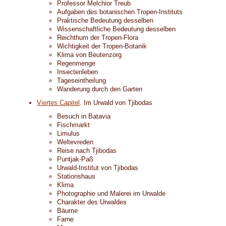
Professor Melchior Treub
Aufgaben des botanischen Tropen-Instituts
Praktische Bedeutung desselben
Wissenschaftliche Bedeutung desselben
Reichthum der Tropen-Flora
Wichtigkeit der Tropen-Botanik
Klima von Beutenzorg
Regenmenge
Insectenleben
Tageseintheilung
Wanderung durch den Garten
Viertes Capitel
. Im Urwald von Tjibodas
Besuch in Batavia
Fischmarkt
Limulus
Weltevreden
Reise nach Tjibodas
Puntjak-Paß
Urwald-Institut von Tjibodas
Stationshaus
Klima
Photographie und Malerei im Urwalde
Charakter des Urwaldes
Bäume
Farne