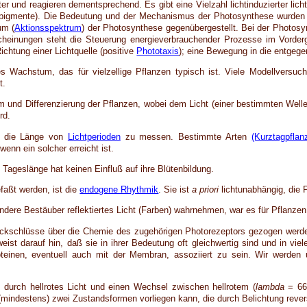
r und reagieren dementsprechend. Es gibt eine Vielzahl lichtinduzierter lich
orpigmente). Die Bedeutung und der Mechanismus der Photosynthese wurden 
um (
Aktionsspektrum
) der Photosynthese gegenübergestellt. Bei der Photo
heinungen steht die Steuerung energieverbrauchender Prozesse im Vordergrun
ichtung einer Lichtquelle (positive
Phototaxis
); eine Bewegung in die entgege
s Wachstum, das für vielzellige Pflanzen typisch ist. Viele Modellversuche 
t.
m und Differenzierung der Pflanzen, wobei dem Licht (einer bestimmten Welle
rd.
, die Länge von
Lichtperioden
zu messen. Bestimmte Arten
(Kurztagpflan
wenn ein solcher erreicht ist.
e Tageslänge hat keinen Einfluß auf ihre Blütenbildung.
aßt werden, ist die
endogene Rhythmik
. Sie ist
a priori
lichtunabhängig, die 
ndere Bestäuber reflektiertes Licht (Farben) wahrnehmen, war es für Pflanzen 
ückschlüsse über die Chemie des zugehörigen Photorezeptors gezogen werde
weist darauf hin, daß sie in ihrer Bedeutung oft gleichwertig sind und in vi
roteinen, eventuell auch mit der Membran, assoziiert zu sein. Wir werd
durch hellrotes Licht und einen Wechsel zwischen hellrotem (
lambda
= 66
(mindestens) zwei Zustandsformen vorliegen kann, die durch Belichtung reve