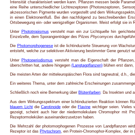
Intensität charakterisiert werden kann. Pflanzen messen beide Paramete
eine Reihe unterschiedlicher Lichtrezeptoren (Photorezeptoren, Sens
akzessorischen Pigmente wurden vorgestellt und dem Wirkungsspektr
in einen Elektronenfluß. Bei den nachfolgend zu beschreibenden Ersc
Ortsbewegung ein- oder wenigzelliger Organismen. Meist erfolgt sie in R
Unter
Phototropismus
versteht man ein zur Lichtquelle hin gerichtete
Einzelzelle, dem Sporangienträger des Pilzes
Phycomyces
durchgeführ
Die
Photomorphogenese
ist die lichtinduzierte Steuerung von Wachstu
entsteht, welche zur selektiven Aktivierung bestimmter Gene genutzt wi
Unter
Photoperiodismus
versteht man die Eigenschaft der Pflanzen
überschritten hat, andere hingegen
(Langtagpflanzen)
blühen erst dann, 
Die meisten Arten der mitteleuropäischen Flora sind tagneutral, d.h., di
Ein weiteres Thema, unter dem zahlreiche Erscheinungen zusammengef
Schließlich noch eine Bemerkung über
Blütenfarben
: Da Insekten und a
Aus dem Wirkungsspektrum einer lichtinduzierten Reaktion können R
blauem Licht
die
Carotinoide
oder die
Flavine
wichtiger seien. Vieles 
gezeigt, scheint auch hier der niedermolekulare Chromophor mit P
Rezeptormolekülen auseinanderzusetzen haben.
Die Mehrzahl der photomorphogenen Prozesse von Landpflanzen wird 
Rezeptor ist das
Phytochrom
, ein Protein-Chromophor-Komplex, der in 