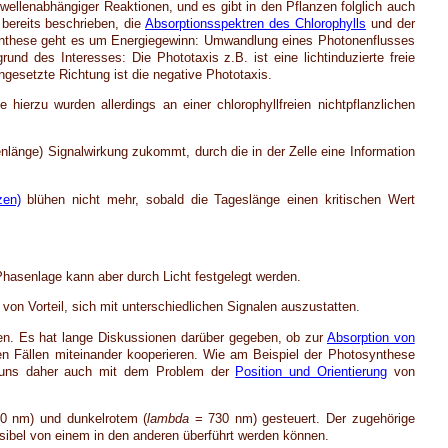
twellenabhängiger Reaktionen, und es gibt in den Pflanzen folglich auch
bereits beschrieben, die
Absorptionsspektren des Chlorophylls
und der
synthese geht es um Energiegewinn: Umwandlung eines Photonenflusses
d des Interesses: Die Phototaxis z.B. ist eine lichtinduzierte freie
ngesetzte Richtung ist die negative Phototaxis.
hierzu wurden allerdings an einer chlorophyllfreien nichtpflanzlichen
nlänge) Signalwirkung zukommt, durch die in der Zelle eine Information
zen)
blühen nicht mehr, sobald die Tageslänge einen kritischen Wert
Phasenlage kann aber durch Licht festgelegt werden.
von Vorteil, sich mit unterschiedlichen Signalen auszustatten.
n. Es hat lange Diskussionen darüber gegeben, ob zur
Absorption von
elen Fällen miteinander kooperieren. Wie am Beispiel der Photosynthese
en uns daher auch mit dem Problem der
Position und Orientierung
von
0 nm) und dunkelrotem (
lambda
= 730 nm) gesteuert. Der zugehörige
rsibel von einem in den anderen überführt werden können.