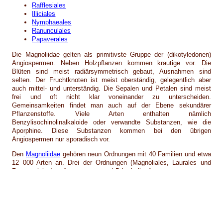
Rafflesiales
Illiciales
Nymphaeales
Ranunculales
Papaverales
Die Magnoliidae gelten als primitivste Gruppe der (dikotyledonen)
Angiospermen. Neben Holzpflanzen kommen krautige vor. Die
Blüten sind meist radiärsymmetrisch gebaut, Ausnahmen sind
selten. Der Fruchtknoten ist meist oberständig, gelegentlich aber
auch mittel- und unterständig. Die Sepalen und Petalen sind meist
frei und oft nicht klar voneinander zu unterscheiden.
Gemeinsamkeiten findet man auch auf der Ebene sekundärer
Pflanzenstoffe. Viele Arten enthalten nämlich
Benzylisochinolinalkaloide oder verwandte Substanzen, wie die
Aporphine. Diese Substanzen kommen bei den übrigen
Angiospermen nur sporadisch vor.
Den
Magnoliidae
gehören neun Ordnungen mit 40 Familien und etwa
12 000 Arten an. Drei der Ordnungen (Magnoliales, Laurales und
Ranunculales) umfassen etwa zwei Drittel aller Arten.
© Peter v. Sengbusch -
b-online@botanik.uni-
hamburg.de