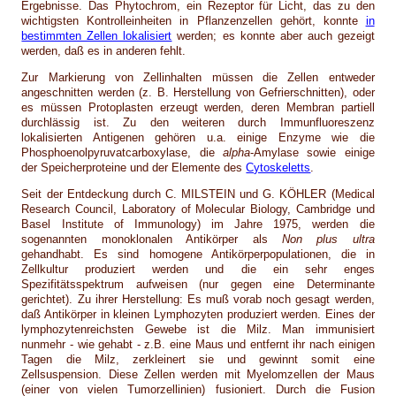
Ergebnisse. Das Phytochrom, ein Rezeptor für Licht, das zu den
wichtigsten Kontrolleinheiten in Pflanzenzellen gehört, konnte
in
bestimmten Zellen lokalisiert
werden; es konnte aber auch gezeigt
werden, daß es in anderen fehlt.
Zur Markierung von Zellinhalten müssen die Zellen entweder
angeschnitten werden (z. B. Herstellung von Gefrierschnitten), oder
es müssen Protoplasten erzeugt werden, deren Membran partiell
durchlässig ist. Zu den weiteren durch Immunfluoreszenz
lokalisierten Antigenen gehören u.a. einige Enzyme wie die
Phosphoenolpyruvatcarboxylase, die
alpha
-Amylase sowie einige
der Speicherproteine und der Elemente des
Cytoskeletts
.
Seit der Entdeckung durch C. MILSTEIN und G. KÖHLER (Medical
Research Council, Laboratory of Molecular Biology, Cambridge und
Basel Institute of Immunology) im Jahre 1975, werden die
sogenannten monoklonalen Antikörper als
Non plus ultra
gehandhabt. Es sind homogene Antikörperpopulationen, die in
Zellkultur produziert werden und die ein sehr enges
Spezifitätsspektrum aufweisen (nur gegen eine Determinante
gerichtet). Zu ihrer Herstellung: Es muß vorab noch gesagt werden,
daß Antikörper in kleinen Lymphozyten produziert werden. Eines der
lymphozytenreichsten Gewebe ist die Milz. Man immunisiert
nunmehr - wie gehabt - z.B. eine Maus und entfernt ihr nach einigen
Tagen die Milz, zerkleinert sie und gewinnt somit eine
Zellsuspension. Diese Zellen werden mit Myelomzellen der Maus
(einer von vielen Tumorzellinien) fusioniert. Durch die Fusion