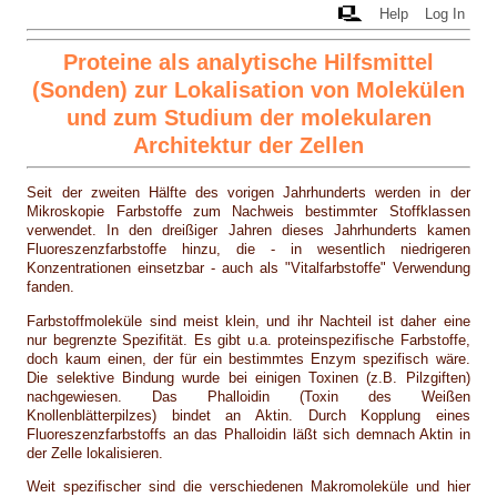
Help
Log In
Proteine als analytische Hilfsmittel
(Sonden) zur Lokalisation von Molekülen
und zum Studium der molekularen
Architektur der Zellen
Seit der zweiten Hälfte des vorigen Jahrhunderts werden in der
Mikroskopie Farbstoffe zum Nachweis bestimmter Stoffklassen
verwendet. In den dreißiger Jahren dieses Jahrhunderts kamen
Fluoreszenzfarbstoffe hinzu, die - in wesentlich niedrigeren
Konzentrationen einsetzbar - auch als "Vitalfarbstoffe" Verwendung
fanden.
Farbstoffmoleküle sind meist klein, und ihr Nachteil ist daher eine
nur begrenzte Spezifität. Es gibt u.a. proteinspezifische Farbstoffe,
doch kaum einen, der für ein bestimmtes Enzym spezifisch wäre.
Die selektive Bindung wurde bei einigen Toxinen (z.B. Pilzgiften)
nachgewiesen. Das Phalloidin (Toxin des Weißen
Knollenblätterpilzes) bindet an Aktin. Durch Kopplung eines
Fluoreszenzfarbstoffs an das Phalloidin läßt sich demnach Aktin in
der Zelle lokalisieren.
Weit spezifischer sind die verschiedenen Makromoleküle und hier