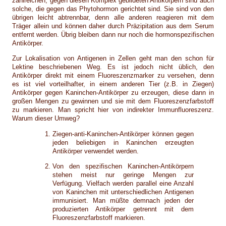
zahlreichen, gegen diesen Komplex gebildeten Antikörpern sind auch
solche, die gegen das Phytohormon gerichtet sind. Sie sind von den
übrigen leicht abtrennbar, denn alle anderen reagieren mit dem
Träger allein und können daher durch Präzipitation aus dem Serum
entfernt werden. Übrig bleiben dann nur noch die hormonspezifischen
Antikörper.
Zur Lokalisation von Antigenen in Zellen geht man den schon für
Lektine beschriebenen Weg. Es ist jedoch nicht üblich, den
Antikörper direkt mit einem Fluoreszenzmarker zu versehen, denn
es ist viel vorteilhafter, in einem anderen Tier (z.B. in Ziegen)
Antikörper gegen Kaninchen-Antikörper zu erzeugen, diese dann in
großen Mengen zu gewinnen und sie mit dem Fluoreszenzfarbstoff
zu markieren. Man spricht hier von indirekter Immunfluoreszenz.
Warum dieser Umweg?
Ziegen-anti-Kaninchen-Antikörper können gegen
jeden beliebigen in Kaninchen erzeugten
Antikörper verwendet werden.
Von den spezifischen Kaninchen-Antikörpern
stehen meist nur geringe Mengen zur
Verfügung. Vielfach werden parallel eine Anzahl
von Kaninchen mit unterschiedlichen Antigenen
immunisiert. Man müßte demnach jeden der
produzierten Antikörper getrennt mit dem
Fluoreszenzfarbstoff markieren.