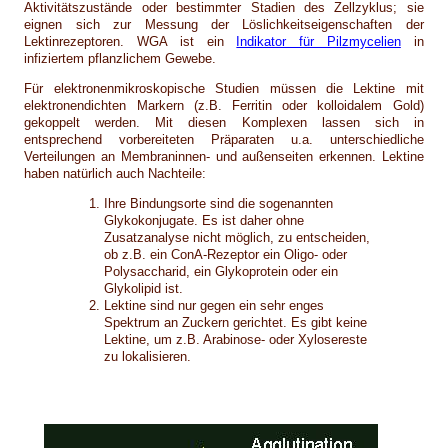
Aktivitätszustände oder bestimmter Stadien des Zellzyklus; sie
eignen sich zur Messung der Löslichkeitseigenschaften der
Lektinrezeptoren. WGA ist ein
Indikator für Pilzmycelien
in
infiziertem pflanzlichem Gewebe.
Für elektronenmikroskopische Studien müssen die Lektine mit
elektronendichten Markern (z.B. Ferritin oder kolloidalem Gold)
gekoppelt werden. Mit diesen Komplexen lassen sich in
entsprechend vorbereiteten Präparaten u.a. unterschiedliche
Verteilungen an Membraninnen- und außenseiten erkennen. Lektine
haben natürlich auch Nachteile:
Ihre Bindungsorte sind die sogenannten
Glykokonjugate. Es ist daher ohne
Zusatzanalyse nicht möglich, zu entscheiden,
ob z.B. ein ConA-Rezeptor ein Oligo- oder
Polysaccharid, ein Glykoprotein oder ein
Glykolipid ist.
Lektine sind nur gegen ein sehr enges
Spektrum an Zuckern gerichtet. Es gibt keine
Lektine, um z.B. Arabinose- oder Xylosereste
zu lokalisieren.