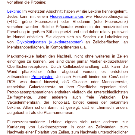
vor allem die Proteine:
Lektine:
Im vorletzten Abschnitt haben wir die Lektine kennengelernt.
Jedes kann mit einem
Fluoreszenzmarker
, wie Fluoroisothiocyanat
(FITC: grüne Fluoreszenz) oder Rhodamin (rote Fluoreszenz)
versehen werden. Solche Präparate werden in der medizinischen
Forschung in großem Stil eingesetzt und sind daher relativ preiswert
im Handel erhältlich. Sie eignen sich als Sonden zur Lokalisierung
von
Glykokonjugaten (=Lektinrezeptoren)
an Zelloberflächen, an
Membranoberflächen, in Kompartimenten u.a.
Makromoleküle haben den Nachteil, nicht ohne weiteres in Zellen
eindringen zu können. Sie sind daher primär Marker extrazellulärer
Oberflächenrezeptoren. Durch Cellulasebehandlung z.B. kann die
Wand pflanzlicher Zellen abgebaut werden; es entstehen
zellwandlose
Protoplasten
. Je nach Herkunft binden sie ConA oder
RCA, was darauf hinweist, daß Glucose- oder Mannosereste,
respektive Galactosereste an ihrer Oberfläche exponiert sind.
Protoplastenpräparationen enthalten vielfach die unterschiedlichsten
Zellfragmente, unter anderem auch freie Vakuolen. Die
Vakuolenmembran, der Tonoplast, bindet keines der bekannten
Lektine. Allein schon damit ist gezeigt, daß er chemisch anders
aufgebaut ist als die Plasmamembran.
Fluoreszenzmarkierte Lektine eignen sich unter anderem zur
Kartierung von Lektinrezeptoren in oder an Zellwänden, zum
Nachweis einer Polarität von Zellen, zum Nachweis unterschiedlicher