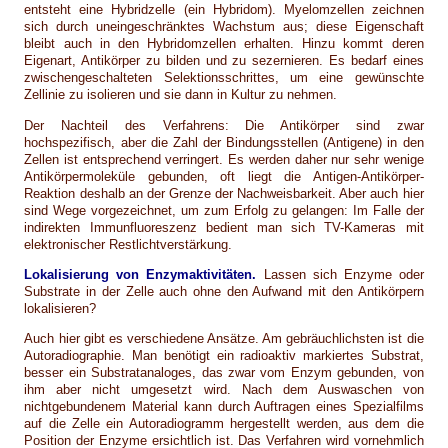
entsteht eine Hybridzelle (ein Hybridom). Myelomzellen zeichnen
sich durch uneingeschränktes Wachstum aus; diese Eigenschaft
bleibt auch in den Hybridomzellen erhalten. Hinzu kommt deren
Eigenart, Antikörper zu bilden und zu sezernieren. Es bedarf eines
zwischengeschalteten Selektionsschrittes, um eine gewünschte
Zellinie zu isolieren und sie dann in Kultur zu nehmen.
Der Nachteil des Verfahrens: Die Antikörper sind zwar
hochspezifisch, aber die Zahl der Bindungsstellen (Antigene) in den
Zellen ist entsprechend verringert. Es werden daher nur sehr wenige
Antikörpermoleküle gebunden, oft liegt die Antigen-Antikörper-
Reaktion deshalb an der Grenze der Nachweisbarkeit. Aber auch hier
sind Wege vorgezeichnet, um zum Erfolg zu gelangen: Im Falle der
indirekten Immunfluoreszenz bedient man sich TV-Kameras mit
elektronischer Restlichtverstärkung.
Lokalisierung von Enzymaktivitäten.
Lassen sich Enzyme oder
Substrate in der Zelle auch ohne den Aufwand mit den Antikörpern
lokalisieren?
Auch hier gibt es verschiedene Ansätze. Am gebräuchlichsten ist die
Autoradiographie. Man benötigt ein radioaktiv markiertes Substrat,
besser ein Substratanaloges, das zwar vom Enzym gebunden, von
ihm aber nicht umgesetzt wird. Nach dem Auswaschen von
nichtgebundenem Material kann durch Auftragen eines Spezialfilms
auf die Zelle ein Autoradiogramm hergestellt werden, aus dem die
Position der Enzyme ersichtlich ist. Das Verfahren wird vornehmlich