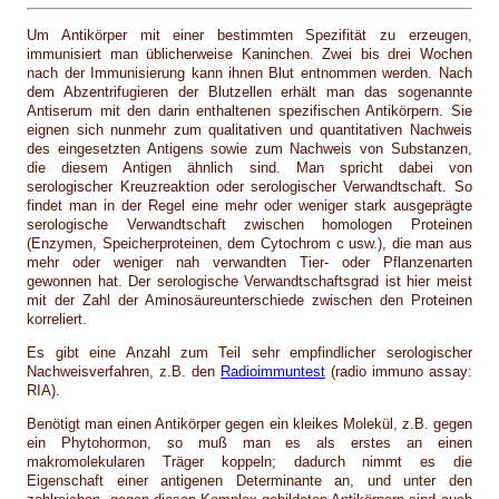
Um Antikörper mit einer bestimmten Spezifität zu erzeugen,
immunisiert man üblicherweise Kaninchen. Zwei bis drei Wochen
nach der Immunisierung kann ihnen Blut entnommen werden. Nach
dem Abzentrifugieren der Blutzellen erhält man das sogenannte
Antiserum mit den darin enthaltenen spezifischen Antikörpern. Sie
eignen sich nunmehr zum qualitativen und quantitativen Nachweis
des eingesetzten Antigens sowie zum Nachweis von Substanzen,
die diesem Antigen ähnlich sind. Man spricht dabei von
serologischer Kreuzreaktion oder serologischer Verwandtschaft. So
findet man in der Regel eine mehr oder weniger stark ausgeprägte
serologische Verwandtschaft zwischen homologen Proteinen
(Enzymen, Speicherproteinen, dem Cytochrom c usw.), die man aus
mehr oder weniger nah verwandten Tier- oder Pflanzenarten
gewonnen hat. Der serologische Verwandtschaftsgrad ist hier meist
mit der Zahl der Aminosäureunterschiede zwischen den Proteinen
korreliert.
Es gibt eine Anzahl zum Teil sehr empfindlicher serologischer
Nachweisverfahren, z.B. den
Radioimmuntest
(radio immuno assay:
RIA).
Benötigt man einen Antikörper gegen ein kleikes Molekül, z.B. gegen
ein Phytohormon, so muß man es als erstes an einen
makromolekularen Träger koppeln; dadurch nimmt es die
Eigenschaft einer antigenen Determinante an, und unter den