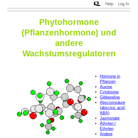
Help
Log In
Phytohormone
(Pflanzenhormone) und
andere
Wachstumsregulatoren
Hormone in
Pflanzen
Auxine
Cytokinine
Gibbereline
Abscisinsäure
(abscisic acid;
ABA)
Jasmonate
Äthylen /
Ethylen
Andere