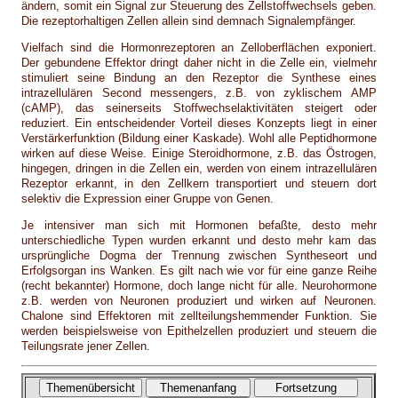
ändern, somit ein Signal zur Steuerung des Zellstoffwechsels geben.
Die rezeptorhaltigen Zellen allein sind demnach Signalempfänger.
Vielfach sind die Hormonrezeptoren an Zelloberflächen exponiert.
Der gebundene Effektor dringt daher nicht in die Zelle ein, vielmehr
stimuliert seine Bindung an den Rezeptor die Synthese eines
intrazellulären Second messengers, z.B. von zyklischem AMP
(cAMP), das seinerseits Stoffwechselaktivitäten steigert oder
reduziert. Ein entscheidender Vorteil dieses Konzepts liegt in einer
Verstärkerfunktion (Bildung einer Kaskade). Wohl alle Peptidhormone
wirken auf diese Weise. Einige Steroidhormone, z.B. das Östrogen,
hingegen, dringen in die Zellen ein, werden von einem intrazellulären
Rezeptor erkannt, in den Zellkern transportiert und steuern dort
selektiv die Expression einer Gruppe von Genen.
Je intensiver man sich mit Hormonen befaßte, desto mehr
unterschiedliche Typen wurden erkannt und desto mehr kam das
ursprüngliche Dogma der Trennung zwischen Syntheseort und
Erfolgsorgan ins Wanken. Es gilt nach wie vor für eine ganze Reihe
(recht bekannter) Hormone, doch lange nicht für alle. Neurohormone
z.B. werden von Neuronen produziert und wirken auf Neuronen.
Chalone sind Effektoren mit zellteilungshemmender Funktion. Sie
werden beispielsweise von Epithelzellen produziert und steuern die
Teilungsrate jener Zellen.