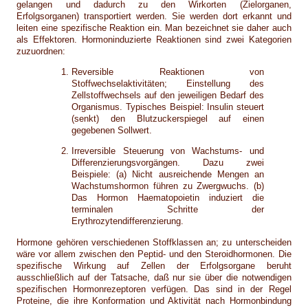
gelangen und dadurch zu den Wirkorten (Zielorganen,
Erfolgsorganen) transportiert werden. Sie werden dort erkannt und
leiten eine spezifische Reaktion ein. Man bezeichnet sie daher auch
als Effektoren. Hormoninduzierte Reaktionen sind zwei Kategorien
zuzuordnen:
Reversible Reaktionen von
Stoffwechselaktivitäten; Einstellung des
Zellstoffwechsels auf den jeweiligen Bedarf des
Organismus. Typisches Beispiel: Insulin steuert
(senkt) den Blutzuckerspiegel auf einen
gegebenen Sollwert.
Irreversible Steuerung von Wachstums- und
Differenzierungsvorgängen. Dazu zwei
Beispiele: (a) Nicht ausreichende Mengen an
Wachstumshormon führen zu Zwergwuchs. (b)
Das Hormon Haematopoietin induziert die
terminalen Schritte der
Erythrozytendifferenzierung.
Hormone gehören verschiedenen Stoffklassen an; zu unterscheiden
wäre vor allem zwischen den Peptid- und den Steroidhormonen. Die
spezifische Wirkung auf Zellen der Erfolgsorgane beruht
ausschließlich auf der Tatsache, daß nur sie über die notwendigen
spezifischen Hormonrezeptoren verfügen. Das sind in der Regel
Proteine, die ihre Konformation und Aktivität nach Hormonbindung