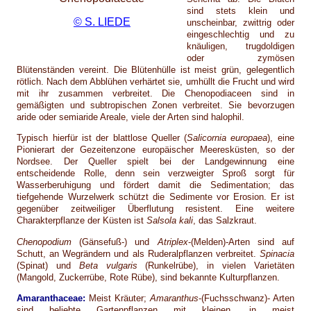
sind stets klein und
© S. LIEDE
unscheinbar, zwittrig oder
eingeschlechtig und zu
knäuligen, trugdoldigen
oder zymösen
Blütenständen vereint. Die Blütenhülle ist meist grün, gelegentlich
rötlich. Nach dem Abblühen verhärtet sie, umhüllt die Frucht und wird
mit ihr zusammen verbreitet. Die Chenopodiaceen sind in
gemäßigten und subtropischen Zonen verbreitet. Sie bevorzugen
aride oder semiaride Areale, viele der Arten sind halophil.
Typisch hierfür ist der blattlose Queller (
Salicornia europaea
), eine
Pionierart der Gezeitenzone europäischer Meeresküsten, so der
Nordsee. Der Queller spielt bei der Landgewinnung eine
entscheidende Rolle, denn sein verzweigter Sproß sorgt für
Wasserberuhigung und fördert damit die Sedimentation; das
tiefgehende Wurzelwerk schützt die Sedimente vor Erosion. Er ist
gegenüber zeitweiliger Überflutung resistent. Eine weitere
Charakterpflanze der Küsten ist
Salsola kali
, das Salzkraut.
Chenopodium
(Gänsefuß-) und
Atriplex
-(Melden)-Arten sind auf
Schutt, an Wegrändern und als Ruderalpflanzen verbreitet.
Spinacia
(Spinat) und
Beta
vulgaris
(Runkelrübe), in vielen Varietäten
(Mangold, Zuckerrübe, Rote Rübe), sind bekannte Kulturpflanzen.
Amaranthaceae:
Meist Kräuter;
Amaranthus
-(Fuchsschwanz)- Arten
sind beliebte Gartenpflanzen mit kleinen, in meist