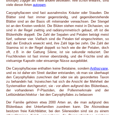
Biotope) zügiger als viele andere besiedeln. Wie schon erwähnt, sind
viele dieser Arten
autogam
.
Caryophyllaceen sind fast ausnahmslos Kräuter oder Stauden. Die
Blätter sind fast immer gegenständig, und gegenüberstehende
Blätter sind an der Basis oft miteinander verwachsen. Der Stengel
ist an den Knoten verdickt. Die Blüten stehen meist in Dichasien, sie
sind in der Regel zwittrig und radiärsymmetrisch gebaut, oft ist die
Blütenhülle doppelt. Die Zahl der Sepalen und Petalen beträgt meist
fünf, seltener vier. Vielfach sind die Petalen tief eingeschnitten, so
daß der Eindruck erweckt wird, ihre Zahl läge bei zehn. Die Zahl der
Stamina ist in der Regel doppelt so hoch wie die der Petalen, doch
oft, z.B. in der Gattung
Silene
, ist sie sekundär reduziert. Der
Fruchtknoten ist fast immer oberständig, und die Früchte sind als
vielsamige Kapseln oder einsamige Nüsse ausgebildet.
Die Caryophyllaceae enthalten keine Betalaine, sondern
Anthocyane
,
und es ist daher ein Streit darüber entstanden, ob man sie überhaupt
den Caryophyllales zurechnen darf oder sie als gesondertes Taxon
zu behandeln hat. Inzwischen hat sich die Ansicht der Mehrheit der
Systematiker durchgesetzt, sie - vor allem aufgrund des Blütenbaus,
der vorhandenen P-Plastiden, der Pollenmerkmale und der
Leitbündelarchitektur - bei den Caryophyllales zu belassen
Der Familie gehören etwa 2000 Arten an, die man aufgrund des
Blütenbaus drei Unterfamilien zuordnen kann. Die Alsinoideae
besitzen freie Kelchblätter, bei den Sileneoiden sind sie zu einem