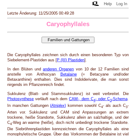
Help
Log In
Letzte Änderung: 11/25/2005 00:49:28
Caryophyllales
Die Caryophyllales zeichnen sich durch einen besonderen Typ von
Siebelement-Plastiden aus [
P (III) Plastiden
].
In den Blüten und
anderen Organen
von 10 der 12 Familien sind
anstelle von Anthocyan
Betalaine
(= Betacyane und/oder
Betaxanthine) enthalten. Dies sind Indolderivate, die man sonst
nirgends im Pflanzenreich findet.
Sukkulenz (Blatt- und Stammsukkulenz) ist weit verbreitet. Die
Photosynthese
verläuft nach dem
CAM-, dem C
- oder C
-Schema
.
4
3
In manchen Gattungen
(
Atriplex
)
kommen sowohl C
- als auch C
-
4
3
Arten vor. Sukkulenz und CAM sind Anpassungen an extrem
trockene, heiße Standorte, Sukkulenz allein an salzhaltige, und der
C
-Weg an warme (heiße), doch nicht unbedingt trockene Standorte.
4
Die Siebröhrenplastiden kennzeichnen die Caryophyllales als eine
monophyletische Gruppe. Über das Vorkommen der Betalaine ist viel