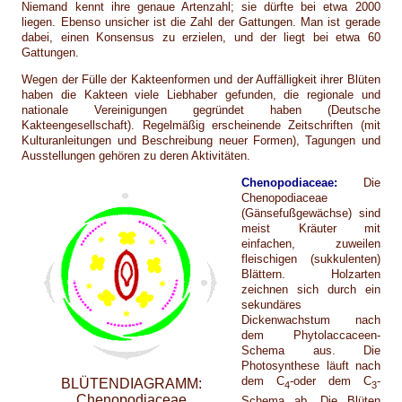
Niemand kennt ihre genaue Artenzahl; sie dürfte bei etwa 2000
liegen. Ebenso unsicher ist die Zahl der Gattungen. Man ist gerade
dabei, einen Konsensus zu erzielen, und der liegt bei etwa 60
Gattungen.
Wegen der Fülle der Kakteenformen und der Auffälligkeit ihrer Blüten
haben die Kakteen viele Liebhaber gefunden, die regionale und
nationale Vereinigungen gegründet haben (Deutsche
Kakteengesellschaft). Regelmäßig erscheinende Zeitschriften (mit
Kulturanleitungen und Beschreibung neuer Formen), Tagungen und
Ausstellungen gehören zu deren Aktivitäten.
Chenopodiaceae:
Die
Chenopodiaceae
(Gänsefußgewächse) sind
meist Kräuter mit
einfachen, zuweilen
fleischigen (sukkulenten)
Blättern. Holzarten
zeichnen sich durch ein
sekundäres
Dickenwachstum nach
dem Phytolaccaceen-
Schema aus. Die
Photosynthese läuft nach
dem C
-oder dem C
-
BLÜTENDIAGRAMM:
4
3
Chenopodiaceae
Schema ab. Die Blüten