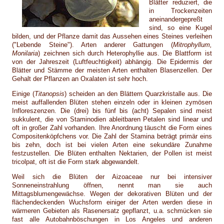
Blätter reduziert, die
in Trockenzeiten
aneinandergepreßt
sind, so eine Kugel
bilden, und der Pflanze damit das Aussehen eines Steines verleihen
("Lebende Steine"). Arten anderer Gattungen (
Mitrophyllum,
Monilaria
) zeichnen sich durch Heterophyllie aus. Die Blattform ist
von der Jahreszeit (Luftfeuchtigkeit) abhängig. Die Epidermis der
Blätter und Stämme der meisten Arten enthalten Blasenzellen. Der
Gehalt der Pflanzen an Oxalaten ist sehr hoch.
Einige (
Titanopsis
) scheiden an den Blättern Quarzkristalle aus. Die
meist auffallenden Blüten stehen einzeln oder in kleinen zymösen
Infloreszenzen. Die (drei) bis fünf bis (acht) Sepalen sind meist
sukkulent, die von Staminodien ableitbaren Petalen sind linear und
oft in großer Zahl vorhanden. Ihre Anordnung täuscht die Form eines
Compositenköpfchens vor. Die Zahl der Stamina beträgt primär eins
bis zehn, doch ist bei vielen Arten eine sekundäre Zunahme
festzustellen. Die Blüten enthalten Nektarien, der Pollen ist meist
tricolpat, oft ist die Form stark abgewandelt.
Weil sich die Blüten der Aizoaceae nur bei intensiver
Sonneneinstrahlung öffnen, nennt man sie auch
Mittagsblumengewächse. Wegen der dekorativen Blüten und der
flächendeckenden Wuchsform einiger der Arten werden diese in
wärmeren Gebieten als Rasenersatz gepflanzt, u.a. schmücken sie
fast alle Autobahnböschungen in Los Angeles und anderen