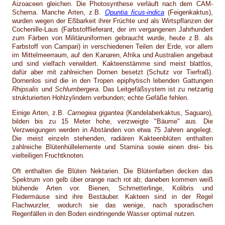
Aizoaceen gleichen. Die Photosynthese verläuft nach dem CAM-
Schema. Manche Arten, z.B.
Opuntia ficus-indica
(Feigenkaktus),
wurden wegen der Eßbarkeit ihrer Früchte und als Wirtspflanzen der
Cochenille-Laus (Farbstofflieferant, der im vergangenen Jahrhundert
zum Färben von Militäruniformen gebraucht wurde, heute z.B. als
Farbstoff von Campari) in verschiedenen Teilen der Erde, vor allem
im Mittelmeerraum, auf den Kanaren, Afrika und Australien angebaut
und sind vielfach verwildert. Kakteenstämme sind meist blattlos,
dafür aber mit zahlreichen Dornen besetzt (Schutz vor Tierfraß).
Dornenlos sind die in den Tropen epiphytisch lebenden Gattungen
Rhipsalis
und
Schlumbergera
. Das Leitgefäßsystem ist zu netzartig
strukturierten Hohlzylindern verbunden; echte Gefäße fehlen.
Einige Arten, z.B.
Carnegiea gigantea
(Kandelaberkaktus, Saguaro),
bilden bis zu 15 Meter hohe, verzweigte "Bäume" aus. Die
Verzweigungen werden in Abständen von etwa 75 Jahren angelegt.
Die meist einzeln stehenden, radiären Kakteenblüten enthalten
zahlreiche Blütenhüllelemente und Stamina sowie einen drei- bis
vielteiligen Fruchtknoten.
Oft enthalten die Blüten Nektarien. Die Blütenfarben decken das
Spektrum von gelb über orange nach rot ab; daneben kommen weiß
blühende Arten vor. Bienen, Schmetterlinge, Kolibris und
Fledermäuse sind ihre Bestäuber. Kakteen sind in der Regel
Flachwurzler, wodurch sie das wenige, nach sporadischen
Regenfällen in den Boden eindringende Wasser optimal nutzen.