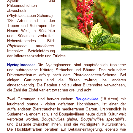
Xylem- und
Phloemschichten
abwechseln
(Phytolaccaceen-Schema).
125 Arten sind in den
Tropen und Subtropen der
Neuen Welt, in Südafrika
und Südasien verbreitet.
Nebenstehendes Bild:
Phytolacca americana.
Intensive Betalainfärbung
der Infloreszenzstiele und Früchte.
Nyctaginaceae:
Die Nyctaginaceen sind hauptsächlich tropische
und subtropische Kräuter, Sträucher und Bäume. Das sekundäre
Dickenwachstum erfolgt nach dem Phytolaccaceen-Schema. Bei
einigen Gattungen sind die Blüten zwittrig, bei anderen
eingeschlechtig. Die Petalen sind zu einer Blütenröhre verwachsen,
die Zahl der Zipfel variiert zwischen drei und acht.
Zwei Gattungen sind hervorzuheben:
Bougainvillea
(18 Arten) mit
leuchtend orange - violett gefärbten Hochblättern, ist einer der
auffallendsten Ziersträucher in mediterranen Gärten. Ursprünglich in
Südamerika endemisch, sind Bougainvilleen heute durch Kultur weit
verbreitet worden.
Bougainvillea glabra, Bougainvillea spectabilis
,
und Bastarde zwischen ihnen, sind die wichtigsten Kultursortnen.
Die Hochblattfarben beruhen auf Betalaineinlagerung, ebenso wie