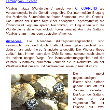
Färbung von Früchten
.
Mirabilis jalapa
(Wunderblume) wurde von
C. CORRENS
als
Versuchsobjekt in die Genetik eingeführt. Der intermediäre Erbgang
des Merkmals Blütenfarbe ist fester Bestandteil von der Genetik.
Das Öffnen der Blüten folgt einer endogenen Tagesrhythmik; die
Öffnungszeit liegt am späten Nachmittag, im Englischen wird die
Wunderblume daher four o'clock flower genannt. Auch die Gattung
Mirabilis
stammt aus dem tropischen Amerika.
Aizoaceae:
Die Aizoaceae (Mittagsblumengewächse) sind
xeromorph. Sie sind durch Blattsukkulenz gekennzeichnet und
dadurch an aride, heiße Standorte angepaßt. Die Photosynthese
verläuft fast immer nach dem CAM-Schema, seltener nach einem
der beiden übrigen Wege. Das Hauptverbreitungsgebiet sind die
Wüsten Südafrikas, außerdem kommen sie in Nordafrika, an der
Westküste Kaliforniens und Südamerikas sowie in Australien vor.
Die meist
gegenständigen
Blätter sind einfach
gebaut und oft mit
Zähnen versehen.
Bei Arten der Gattung
Lithops
ist der
vegetative Teil der
Pflanze auf zwei