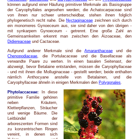
können aufgrund einer Häufung primitiver Merkmale als Basisgruppe
der Caryophyllales angesehen werden; die Achatocarpaceae sind
von ihnen nur schwer unterscheidbar, stehen ihnen folglich
phylogenetisch recht nahe. Die
Nyctaginaceae
zeichnen sich durch
ein monomeres Gynoeceum aus, sie sind daher von den übrigen -
mit synkarpem Gynoeceum - getrennt. Eine große Zahl an
Gemeinsamkeiten erkennt man zwischen den Aizoaceae, den
Didiereaceae
und Cactaceae.
Aufgrund anderer Merkmale sind die
Amaranthaceae
und die
Chenopodiaceae
, die Portulacaceae und die Basellaceae als
verwandte Paare zu werten. In einen basalen Seitenast, der
abzweigt, bevor Betalaine entstanden, müssen die Caryophyllaceae
- und mit ihnen die Molluginaceae - gestellt werden; beide enthalten
nämlich Anthocyane anstelle von Betalainen, und die
Caryophyllaceae ähneln in einigen Merkmalen den
Polygonales
.
Phytolaccaceae:
In diese
primitive Familie gehören
neben Kräutern,
Kletterpflanzen, Sträucher
und wenige Bäume. Die
Leitbündel der
arboreszenten Formen sind
zu konzentrischen Ringen
vereint, in denen sich