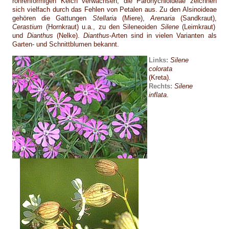
röhrenförmigen Kelch verwachsen; die Paronychioideae zeichnen
sich vielfach durch das Fehlen von Petalen aus. Zu den Alsinoideae
gehören die Gattungen
Stellaria
(Miere),
Arenaria
(Sandkraut),
Cerastium
(Hornkraut) u.a., zu den Sileneoiden
Silene
(Leimkraut)
und
Dianthus
(Nelke).
Dianthus
-Arten sind in vielen Varianten als
Garten- und Schnittblumen bekannt.
Links:
Silene
colorata
(Kreta).
Rechts:
Silene
inflata
.