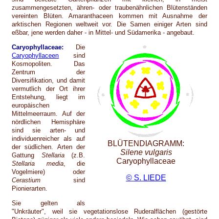
zusammengesetzten, ähren- oder traubenähnlichen Blütenständen
vereinten Blüten. Amaranthaceen kommen mit Ausnahme der
arktischen Regionen weltweit vor. Die Samen einiger Arten sind
eßbar, jene werden daher - in Mittel- und Südamerika - angebaut.
Caryophyllaceae:
Die
Caryophyllaceen
sind
Kosmopoliten. Das
Zentrum der
Diversifikation, und damit
vermutlich der Ort ihrer
Entstehung, liegt im
europäischen
Mittelmeerraum. Auf der
nördlichen Hemisphäre
sind sie arten- und
individuenreicher als auf
BLÜTENDIAGRAMM:
der südlichen. Arten der
Silene vulgaris
Gattung
Stellaria
(z.B.
Caryophyllaceae
Stellaria media
, die
Vogelmiere) oder
© S. LIEDE
Cerastium
sind
Pionierarten.
Sie gelten als
"Unkräuter", weil sie vegetationslose Ruderalflächen (gestörte