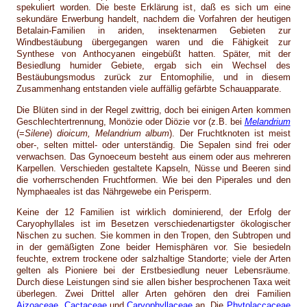
spekuliert worden. Die beste Erklärung ist, daß es sich um eine
sekundäre Erwerbung handelt, nachdem die Vorfahren der heutigen
Betalain-Familien in ariden, insektenarmen Gebieten zur
Windbestäubung übergegangen waren und die Fähigkeit zur
Synthese von Anthocyanen eingebüßt hatten. Später, mit der
Besiedlung humider Gebiete, ergab sich ein Wechsel des
Bestäubungsmodus zurück zur Entomophilie, und in diesem
Zusammenhang entstanden viele auffällig gefärbte Schauapparate.
Die Blüten sind in der Regel zwittrig, doch bei einigen Arten kommen
Geschlechtertrennung, Monözie oder Diözie vor (z.B. bei
Melandrium
(=
Silene
)
dioicum, Melandrium album
). Der Fruchtknoten ist meist
ober-, selten mittel- oder unterständig. Die Sepalen sind frei oder
verwachsen. Das Gynoeceum besteht aus einem oder aus mehreren
Karpellen. Verschieden gestaltete Kapseln, Nüsse und Beeren sind
die vorherrschenden Fruchtformen. Wie bei den Piperales und den
Nymphaeales ist das Nährgewebe ein Perisperm.
Keine der 12 Familien ist wirklich dominierend, der Erfolg der
Caryophyllales ist im Besetzen verschiedenartigster ökologischer
Nischen zu suchen. Sie kommen in den Tropen, den Subtropen und
in der gemäßigten Zone beider Hemisphären vor. Sie besiedeln
feuchte, extrem trockene oder salzhaltige Standorte; viele der Arten
gelten als Pioniere bei der Erstbesiedlung neuer Lebensräume.
Durch diese Leistungen sind sie allen bisher besprochenen Taxa weit
überlegen. Zwei Drittel aller Arten gehören den drei Familien
Aizoaceae
,
Cactaceae
und
Caryophyllaceae
an. Die
Phytolaccaceae