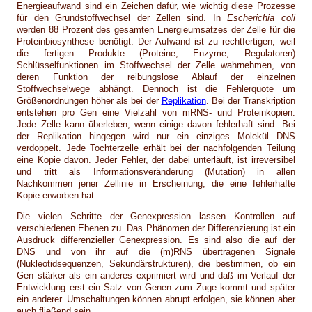
Energieaufwand sind ein Zeichen dafür, wie wichtig diese Prozesse
für den Grundstoffwechsel der Zellen sind. In
Escherichia coli
werden 88 Prozent des gesamten Energieumsatzes der Zelle für die
Proteinbiosynthese benötigt. Der Aufwand ist zu rechtfertigen, weil
die fertigen Produkte (Proteine, Enzyme, Regulatoren)
Schlüsselfunktionen im Stoffwechsel der Zelle wahrnehmen, von
deren Funktion der reibungslose Ablauf der einzelnen
Stoffwechselwege abhängt. Dennoch ist die Fehlerquote um
Größenordnungen höher als bei der
Replikation
. Bei der Transkription
entstehen pro Gen eine Vielzahl von mRNS- und Proteinkopien.
Jede Zelle kann überleben, wenn einige davon fehlerhaft sind. Bei
der Replikation hingegen wird nur ein einziges Molekül DNS
verdoppelt. Jede Tochterzelle erhält bei der nachfolgenden Teilung
eine Kopie davon. Jeder Fehler, der dabei unterläuft, ist irreversibel
und tritt als Informationsveränderung (Mutation) in allen
Nachkommen jener Zellinie in Erscheinung, die eine fehlerhafte
Kopie erworben hat.
Die vielen Schritte der Genexpression lassen Kontrollen auf
verschiedenen Ebenen zu. Das Phänomen der Differenzierung ist ein
Ausdruck differenzieller Genexpression. Es sind also die auf der
DNS und von ihr auf die (m)RNS übertragenen Signale
(Nukleotidsequenzen, Sekundärstrukturen), die bestimmen, ob ein
Gen stärker als ein anderes exprimiert wird und daß im Verlauf der
Entwicklung erst ein Satz von Genen zum Zuge kommt und später
ein anderer. Umschaltungen können abrupt erfolgen, sie können aber
auch fließend sein.