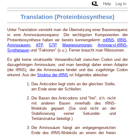
Help
Log In
Translation (Proteinbiosynthese)
Unter Translation versteht man die Übersetzung einer Basensequenz
in eine Aminosäuresequenz. Die wichtigsten Komponenten der
Proteinbiosynthese haben wir bereits kennengelernt:
mRNS
,
tRNS
,
Aminosäuren
,
ATP
,
GTP
,
Magnesiumionen
,
Aminoacyl-tRNS-
Synthetasen
und "Faktoren" (s.u.). Ferner braucht man Ribosomen.
Es gibt keine strukturelle Verwandtschaft zwischen Codon und der
dazugehörigen Aminosäure, und man benötigt daher einen Adaptor
(die tRNS), der die Aminosäure bindet und das zugehörige Codon
erkennt. Aus der
Struktur der tRNS
ist folgendes ablesbar:
Das Anticodon liegt stets an der gleichen Stelle,
am Ende einer der Schleifen.
Die Basen des Anticodons sind "frei", d.h. nicht
mit anderen Basen innerhalb des tRNS-
Moleküls gepaart. (Sie sind nicht an der
Stabilisierung seiner Sekundär- und
Tertiärstruktur beteiligt.)
Die Aminosäure hängt am entgegengesetzten
Ende des tRNS-Moleküls an einem der freien