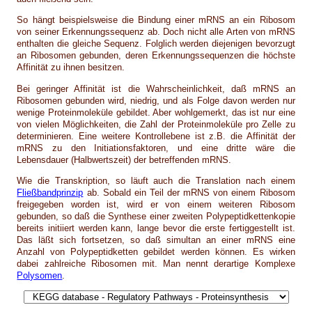
So hängt beispielsweise die Bindung einer mRNS an ein Ribosom
von seiner Erkennungssequenz ab. Doch nicht alle Arten von mRNS
enthalten die gleiche Sequenz. Folglich werden diejenigen bevorzugt
an Ribosomen gebunden, deren Erkennungssequenzen die höchste
Affinität zu ihnen besitzen.
Bei geringer Affinität ist die Wahrscheinlichkeit, daß mRNS an
Ribosomen gebunden wird, niedrig, und als Folge davon werden nur
wenige Proteinmoleküle gebildet. Aber wohlgemerkt, das ist nur eine
von vielen Möglichkeiten, die Zahl der Proteinmoleküle pro Zelle zu
determinieren. Eine weitere Kontrollebene ist z.B. die Affinität der
mRNS zu den Initiationsfaktoren, und eine dritte wäre die
Lebensdauer (Halbwertszeit) der betreffenden mRNS.
Wie die Transkription, so läuft auch die Translation nach einem
Fließbandprinzip
ab. Sobald ein Teil der mRNS von einem Ribosom
freigegeben worden ist, wird er von einem weiteren Ribosom
gebunden, so daß die Synthese einer zweiten Polypeptidkettenkopie
bereits initiiert werden kann, lange bevor die erste fertiggestellt ist.
Das läßt sich fortsetzen, so daß simultan an einer mRNS eine
Anzahl von Polypeptidketten gebildet werden können. Es wirken
dabei zahlreiche Ribosomen mit. Man nennt derartige Komplexe
Polysomen
.