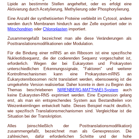
Lipide an bestimmte Stellen angeheftet, oder es erfolgt eine
Aktivierung durch Acetylierung, Methylierung oder Phosphorylierung.
Eine Anzahl der synthetisierten Proteine verbleibt im Cytosol, andere
werden durch Membranen hindurch aus der Zelle exportiert oder in
Mitochondrien
oder
Chloroplasten
importiert.
Zusammengefaßt bezeichnet man alle diese Veränderungen als
Posttranslationsmodifikationen oder Modulation.
Für die Bindung einer mRNS an ein Ribosom ist eine spezifische
Nukleotidsequenz, die der codierenden Sequenz vorgeschaltet ist,
erforderlich. Wegen der bei Eukaryoten und Prokaryoten
unterschiedlichen Erkennungssignale, "Faktoren" und weiterer
Kontrollmechanismen kann eine Prokaryoten-mRNS an
Eukaryotenribosomen nicht translatiert werden, ebensowenig ist die
umgekehrte Version realisierbar. Daher konnte in dem zu Beginn des
Themas beschriebenen
NIRENBERG-MATTHAEI-System
auch
keine Eukaryoten-RNS exprimiert werden. Eine Expression gelang
erst, als man ein entsprechendes System aus Bestandteilen von
Weizenkeimlingen entwickelt hatte. Dieses Beispiel macht deutlich,
wie spezifisch Translationsmechanismen sind. Vergleichbar ist die
Situation bei der Transkription.
Alles (einschließlich der Posttranslationsmodifikation)
zusammengefaßt, bezeichnet man als Genexpression. Die
zahlreichen, dafür erforderlichen Schritte und der hohe