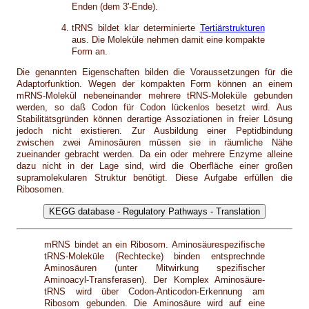
Enden (dem 3'-Ende).
tRNS bildet klar determinierte
Tertiärstrukturen
aus. Die Moleküle nehmen damit eine kompakte
Form an.
Die genannten Eigenschaften bilden die Voraussetzungen für die
Adaptorfunktion. Wegen der kompakten Form können an einem
mRNS-Molekül nebeneinander mehrere tRNS-Moleküle gebunden
werden, so daß Codon für Codon lückenlos besetzt wird. Aus
Stabilitätsgründen können derartige Assoziationen in freier Lösung
jedoch nicht existieren. Zur Ausbildung einer Peptidbindung
zwischen zwei Aminosäuren müssen sie in räumliche Nähe
zueinander gebracht werden. Da ein oder mehrere Enzyme alleine
dazu nicht in der Lage sind, wird die Oberfläche einer großen
supramolekularen Struktur benötigt. Diese Aufgabe erfüllen die
Ribosomen.
mRNS bindet an ein Ribosom. Aminosäurespezifische
tRNS-Moleküle (Rechtecke) binden entsprechnde
Aminosäuren (unter Mitwirkung spezifischer
Aminoacyl-Transferasen). Der Komplex Aminosäure-
tRNS wird über Codon-Anticodon-Erkennung am
Ribosom gebunden. Die Aminosäure wird auf eine