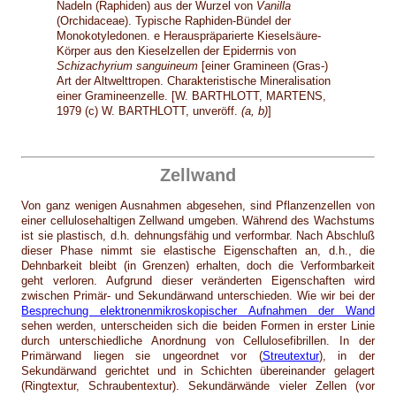
Nadeln (Raphiden) aus der Wurzel von
Vanilla
(Orchidaceae). Typische Raphiden-Bündel der
Monokotyledonen. e Herauspräparierte Kieselsäure-
Körper aus den Kieselzellen der Epiderrnis von
Schizachyrium sanguineum
[einer Gramineen (Gras-)
Art der Altwelttropen. Charakteristische Mineralisation
einer Gramineenzelle. [W. BARTHLOTT, MARTENS,
1979 (c) W. BARTHLOTT, unveröff.
(a, b)
]
Zellwand
Von ganz wenigen Ausnahmen abgesehen, sind Pflanzenzellen von
einer cellulosehaltigen Zellwand umgeben. Während des Wachstums
ist sie plastisch, d.h. dehnungsfähig und verformbar. Nach Abschluß
dieser Phase nimmt sie elastische Eigenschaften an, d.h., die
Dehnbarkeit bleibt (in Grenzen) erhalten, doch die Verformbarkeit
geht verloren. Aufgrund dieser veränderten Eigenschaften wird
zwischen Primär- und Sekundärwand unterschieden. Wie wir bei der
Besprechung elektronenmikroskopischer Aufnahmen der Wand
sehen werden, unterscheiden sich die beiden Formen in erster Linie
durch unterschiedliche Anordnung von Cellulosefibrillen. In der
Primärwand liegen sie ungeordnet vor (
Streutextur
), in der
Sekundärwand gerichtet und in Schichten übereinander gelagert
(Ringtextur, Schraubentextur). Sekundärwände vieler Zellen (vor