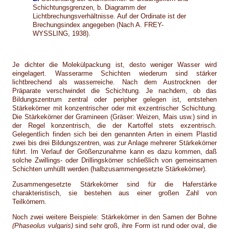
Schichtungsgrenzen, b. Diagramm der
Lichtbrechungsverhältnisse. Auf der Ordinate ist der
Brechungsindex angegeben (Nach A. FREY-
WYSSLING, 1938).
Je dichter die Molekülpackung ist, desto weniger Wasser wird
eingelagert. Wasserarme Schichten wiederum sind stärker
lichtbrechend als wasserreiche. Nach dem Austrocknen der
Präparate verschwindet die Schichtung. Je nachdem, ob das
Bildungszentrum zentral oder peripher gelegen ist, entstehen
Stärkekörner mit konzentrischer oder mit exzentrischer Schichtung.
Die Stärkekörner der Gramineen (Gräser: Weizen, Mais usw.) sind in
der Regel konzentrisch, die der Kartoffel stets exzentrisch.
Gelegentlich finden sich bei den genannten Arten in einem Plastid
zwei bis drei Bildungszentren, was zur Anlage mehrerer Stärkekörner
führt. Im Verlauf der Größenzunahme kann es dazu kommen, daß
solche Zwillings- oder Drillingskörner schließlich von gemeinsamen
Schichten umhüllt werden (halbzusammengesetzte Stärkekörner).
Zusammengesetzte Stärkekörner sind für die Haferstärke
charakteristisch, sie bestehen aus einer großen Zahl von
Teilkörnern.
Noch zwei weitere Beispiele: Stärkekörner in den Samen der Bohne
(Phaseolus vulgaris)
sind sehr groß, ihre Form ist rund oder oval, die