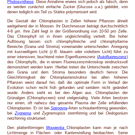
Photosynthese
. Diese Annahme erwies sich jedoch als falsch, denn
es werden zunächst einfache Zucker (Glucose u.a.) gebildet, von
denen lediglich ein Teil zu Stärke polymerisiert wird.
Die Gestalt der Chloroplasten in Zellen höherer Pflanzen ähnelt
weitgehend der in Moosen. Ihr Durchmesser beträgt durchschnittlich
4-8 µm. Ihre Zahl liegt in der Größenordnung von 10-50 pro Zelle.
Das Chlorophyll ist in ihnen ungleichmäßig verteilt. Bei hoher
Auflösung lassen sich chlorophyllreiche und chlorophyllarme
Bereiche (Grana und Stroma) voneinander unterscheiden. Anregung
mit kurzwelligem Licht (z.B. blauem oder violettem Licht) führt zu
einer intensiven, leuchtend roten Eigenfluoreszenz (
Autofluoreszenz
)
des Chlorophylls, die in einem Fluoreszenzmikroskop eindrucksvoll
demonstriert werden kann. Hierbei treten die Unterschiede zwischen
den Grana und dem Stroma besonders deutlich hervor. Die
Gleichförmigkeit der Chloroplastenstruktur bei allen höheren
Pflanzen weist darauf hin, daß die optimale Form in Verlauf der
Evolution schon recht früh gefunden und seitdem nicht geändert
wurde. Anders sieht es bei den Algen aus. Chloroplasten der
Grünalgen (Chlorophyceen) sind vielgestaltig. Viele Arten besitzen
nur einen, oft nahezu das gesamte Plasma der Zelle erfüllenden
Chloroplasten. Er ist bei
Spirogyra
-Arten schraubenförmig gewunden,
bei
Zygnema
und
Zygnemopsis
sternförmig und bei
Oedogonium
netzförmig strukturiert.
Den plattenförmigen
Mougeotia
Chloroplasten kann man je nach
Lichtmenge in Flächen- oder Kantenstellung beobachten. Seine