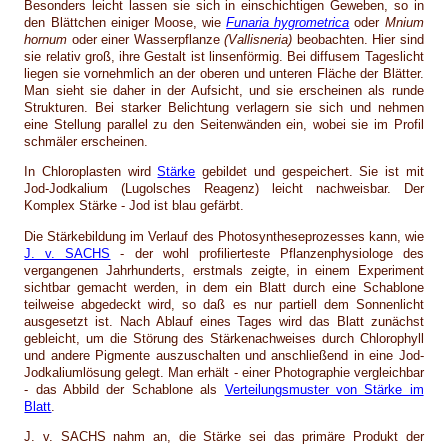
Besonders leicht lassen sie sich in einschichtigen Geweben, so in
den Blättchen einiger Moose, wie
Funaria hygrometrica
oder
Mnium
hornum
oder einer Wasserpflanze
(Vallisneria)
beobachten. Hier sind
sie relativ groß, ihre Gestalt ist linsenförmig. Bei diffusem Tageslicht
liegen sie vornehmlich an der oberen und unteren Fläche der Blätter.
Man sieht sie daher in der Aufsicht, und sie erscheinen als runde
Strukturen. Bei starker Belichtung verlagern sie sich und nehmen
eine Stellung parallel zu den Seitenwänden ein, wobei sie im Profil
schmäler erscheinen.
In Chloroplasten wird
Stärke
gebildet und gespeichert. Sie ist mit
Jod-Jodkalium (Lugolsches Reagenz) leicht nachweisbar. Der
Komplex Stärke - Jod ist blau gefärbt.
Die Stärkebildung im Verlauf des Photosyntheseprozesses kann, wie
J. v. SACHS
- der wohl profilierteste Pflanzenphysiologe des
vergangenen Jahrhunderts, erstmals zeigte, in einem Experiment
sichtbar gemacht werden, in dem ein Blatt durch eine Schablone
teilweise abgedeckt wird, so daß es nur partiell dem Sonnenlicht
ausgesetzt ist. Nach Ablauf eines Tages wird das Blatt zunächst
gebleicht, um die Störung des Stärkenachweises durch Chlorophyll
und andere Pigmente auszuschalten und anschließend in eine Jod-
Jodkaliumlösung gelegt. Man erhält - einer Photographie vergleichbar
- das Abbild der Schablone als
Verteilungsmuster von Stärke im
Blatt
.
J. v. SACHS nahm an, die Stärke sei das primäre Produkt der