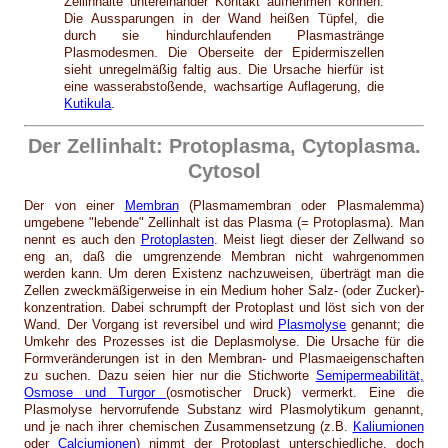
Zellinhalte untereinander Kontakt aufnehmen können.
Die Aussparungen in der Wand heißen Tüpfel, die
durch sie hindurchlaufenden Plasmastränge
Plasmodesmen. Die Oberseite der Epidermiszellen
sieht unregelmäßig faltig aus. Die Ursache hierfür ist
eine wasserabstoßende, wachsartige Auflagerung, die
Kutikula
.
Der Zellinhalt: Protoplasma, Cytoplasma.
Cytosol
Der von einer
Membran
(Plasmamembran oder Plasmalemma)
umgebene "lebende" Zellinhalt ist das Plasma (= Protoplasma). Man
nennt es auch den
Protoplasten
. Meist liegt dieser der Zellwand so
eng an, daß die umgrenzende Membran nicht wahrgenommen
werden kann. Um deren Existenz nachzuweisen, überträgt man die
Zellen zweckmäßigerweise in ein Medium hoher Salz- (oder Zucker)-
konzentration. Dabei schrumpft der Protoplast und löst sich von der
Wand. Der Vorgang ist reversibel und wird
Plasmolyse
genannt; die
Umkehr des Prozesses ist die Deplasmolyse. Die Ursache für die
Formveränderungen ist in den Membran- und Plasmaeigenschaften
zu suchen. Dazu seien hier nur die Stichworte
Semipermeabilität,
Osmose und Turgor
(osmotischer Druck) vermerkt. Eine die
Plasmolyse hervorrufende Substanz wird Plasmolytikum genannt,
und je nach ihrer chemischen Zusammensetzung (z.B.
Kaliumionen
oder
Calciumionen
) nimmt der Protoplast unterschiedliche, doch