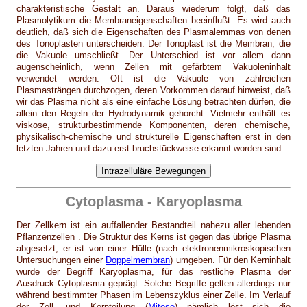
charakteristische Gestalt an. Daraus wiederum folgt, daß das
Plasmolytikum die Membraneigenschaften beeinflußt. Es wird auch
deutlich, daß sich die Eigenschaften des Plasmalemmas von denen
des Tonoplasten unterscheiden. Der Tonoplast ist die Membran, die
die Vakuole umschließt. Der Unterschied ist vor allem dann
augenscheinlich, wenn Zellen mit gefärbtem Vakuoleninhalt
verwendet werden. Oft ist die Vakuole von zahlreichen
Plasmasträngen durchzogen, deren Vorkommen darauf hinweist, daß
wir das Plasma nicht als eine einfache Lösung betrachten dürfen, die
allein den Regeln der Hydrodynamik gehorcht. Vielmehr enthält es
viskose, strukturbestimmende Komponenten, deren chemische,
physikalisch-chemische und strukturelle Eigenschaften erst in den
letzten Jahren und dazu erst bruchstückweise erkannt worden sind.
Cytoplasma - Karyoplasma
Der Zellkern ist ein auffallender Bestandteil nahezu aller lebenden
Pflanzenzellen . Die Struktur des Kerns ist gegen das übrige Plasma
abgesetzt, er ist von einer Hülle (nach elektronenmikroskopischen
Untersuchungen einer
Doppelmembran
) umgeben. Für den Kerninhalt
wurde der Begriff Karyoplasma, für das restliche Plasma der
Ausdruck Cytoplasma geprägt. Solche Begriffe gelten allerdings nur
während bestimmter Phasen im Lebenszyklus einer Zelle. Im Verlauf
der Zell- und Kernteilung (
Mitose
) nämlich löst sich die