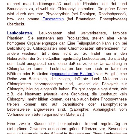
rechnet man traditionsgemäß auch die Plastiden der Rot- und
Braunalgen zu, obwohl sie Chlorophyll enthalten. Die grüne Farbe
wird durch das rote Phycoerythrin (bei Rotalgen, Rhodophyceae),
bzw. das braune
Fucoxanthin
(bei Braunalgen, Phaeophyceae)
überdeckt.
Leukoplasten.
Leukoplasten sind weitverbreitete, farblose
Plastiden. Sie entstehen aus Proplastiden, stellen aber keine
homogene Organellengruppe dar. Eine Teilpopulation kann sich bei
Belichtung zu Chloroplasten oder Chromoplasten differenzieren, für
andere wiederum trifft dies nicht zu. So findet man in den
Nebenzellen der Schließzellen regelmäßig Leukoplasten, die ständig
dem Licht ausgesetzt sind, ohne daß es zu einer Umwandlung in
Chloroplasten kommt. Leukoplasten kommen auch in farblosen
Blättern oder Blatteilen
(=panaschierten Blättern)
vor. Es gibt eine
Reihe von Beispielen, die zeigen, daß sie durch Mutation aus
Chloroplasten hervorgegangen sind, welche die Fähigkeit zur
Chlorophyllbildung eingebüßt haben. Es gibt sogar einige Arten, wie
z.B. die Nestwurz (
Neottia
, eine Orchidee), die überhaupt kein
Chlorophyll mehr bilden können, deshalb auch keine Photosynthese
treiben können und auf parasitische oder saprophytische
Lebensweise angewiesen sind. (Saprophie: Abhängigkeit vom
Vorhandensein toten organischen Materials.)
Eine zweite Klasse der Leukoplasten kommt regelmäßig in
nichtgrünen Geweben ansonsten grüner Pflanzen vor. Besonders
deutlich treten sie in der Wurzel in Erscheinung. Diese Leukoplasten