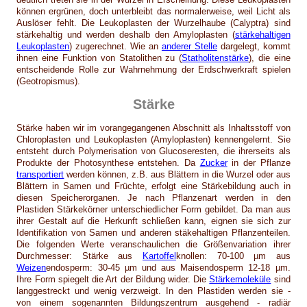
können ergrünen, doch unterbleibt das normalerweise, weil Licht als
Auslöser fehlt. Die Leukoplasten der Wurzelhaube (Calyptra) sind
stärkehaltig und werden deshalb den Amyloplasten (
stärkehaltigen
Leukoplasten
) zugerechnet. Wie an
anderer Stelle
dargelegt, kommt
ihnen eine Funktion von Statolithen zu (
Statholitenstärke
), die eine
entscheidende Rolle zur Wahrnehmung der Erdschwerkraft spielen
(Geotropismus).
Stärke
Stärke haben wir im vorangegangenen Abschnitt als Inhaltsstoff von
Chloroplasten und Leukoplasten (Amyloplasten) kennengelernt. Sie
entsteht durch Polymerisation von Glucoseresten, die ihrerseits als
Produkte der Photosynthese entstehen. Da
Zucker
in der Pflanze
transportiert
werden können, z.B. aus Blättern in die Wurzel oder aus
Blättern in Samen und Früchte, erfolgt eine Stärkebildung auch in
diesen Speicherorganen. Je nach Pflanzenart werden in den
Plastiden Stärkekörner unterschiedlicher Form gebildet. Da man aus
ihrer Gestalt auf die Herkunft schließen kann, eignen sie sich zur
Identifikation von Samen und anderen stäkehaltigen Pflanzenteilen.
Die folgenden Werte veranschaulichen die Größenvariation ihrer
Durchmesser: Stärke aus
Kartoffel
knollen: 70-100 µm aus
Weizen
endosperm: 30-45 µm und aus Maisendosperm 12-18 µm.
Ihre Form spiegelt die Art der Bildung wider. Die
Stärkemoleküle
sind
langgestreckt und wenig verzweigt. In den Plastiden werden sie -
von einem sogenannten Bildungszentrum ausgehend - radiär