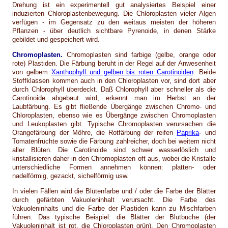
Drehung ist ein experimentell gut analysiertes Beispiel einer
induzierten Chloroplastenbewegung. Die Chloroplasten vieler Algen
verfügen - im Gegensatz zu den weitaus meisten der höheren
Pflanzen - über deutlich sichtbare Pyrenoide, in denen Stärke
gebildet und gespeichert wird.
Chromoplasten.
Chromoplasten sind farbige (gelbe, orange oder
rote) Plastiden. Die Färbung beruht in der Regel auf der Anwesenheit
von gelbem
Xanthophyll und gelben bis roten Carotinoiden
. Beide
Stoffklassen kommen auch in den Chloroplasten vor, sind dort aber
durch Chlorophyll überdeckt. Daß Chlorophyll aber schneller als die
Carotinoide abgebaut wird, erkennt man im Herbst an der
Laubfärbung. Es gibt fließende Übergänge zwischen Chromo- und
Chloroplasten, ebenso wie es Übergänge zwischen Chromoplasten
und Leukoplasten gibt. Typische Chromoplasten verursachen die
Orangefärbung der Möhre, die Rotfärbung der reifen
Paprika
- und
Tomatenfrüchte sowie die Färbung zahlreicher, doch bei weitem nicht
aller Blüten. Die Carotinoide sind schwer wasserlöslich und
kristallisieren daher in den Chromoplasten oft aus, wobei die Kristalle
unterschiedliche Formen annehmen können: platten- oder
nadelförmig, gezackt, sichelförmig usw.
In vielen Fällen wird die Blütenfarbe und / oder die Farbe der Blätter
durch gefärbten Vakuoleninhalt verursacht. Die Farbe des
Vakuoleninhalts und die Farbe der Plastiden kann zu Mischfarben
führen. Das typische Beispiel: die Blätter der Blutbuche (der
Vakuoleninhalt ist rot, die Chloroplasten grün). Den Chromoplasten