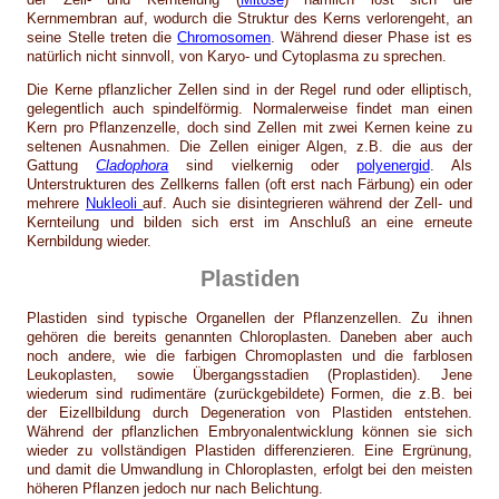
Kernmembran auf, wodurch die Struktur des Kerns verlorengeht, an
seine Stelle treten die
Chromosomen
. Während dieser Phase ist es
natürlich nicht sinnvoll, von Karyo- und Cytoplasma zu sprechen.
Die Kerne pflanzlicher Zellen sind in der Regel rund oder elliptisch,
gelegentlich auch spindelförmig. Normalerweise findet man einen
Kern pro Pflanzenzelle, doch sind Zellen mit zwei Kernen keine zu
seltenen Ausnahmen. Die Zellen einiger Algen, z.B. die aus der
Gattung
Cladophora
sind vielkernig oder
polyenergid
. Als
Unterstrukturen des Zellkerns fallen (oft erst nach Färbung) ein oder
mehrere
Nukleoli
auf. Auch sie disintegrieren während der Zell- und
Kernteilung und bilden sich erst im Anschluß an eine erneute
Kernbildung wieder.
Plastiden
Plastiden sind typische Organellen der Pflanzenzellen. Zu ihnen
gehören die bereits genannten Chloroplasten. Daneben aber auch
noch andere, wie die farbigen Chromoplasten und die farblosen
Leukoplasten, sowie Übergangsstadien (Proplastiden). Jene
wiederum sind rudimentäre (zurückgebildete) Formen, die z.B. bei
der Eizellbildung durch Degeneration von Plastiden entstehen.
Während der pflanzlichen Embryonalentwicklung können sie sich
wieder zu vollständigen Plastiden differenzieren. Eine Ergrünung,
und damit die Umwandlung in Chloroplasten, erfolgt bei den meisten
höheren Pflanzen jedoch nur nach Belichtung.